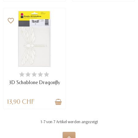
favorite_border
NUR NOCH WENIGE TEILE
VERFÜGBAR
3D Schablone Dragonfly
13,90 CHF
1-7 von 7 Artikel werden angezeigt