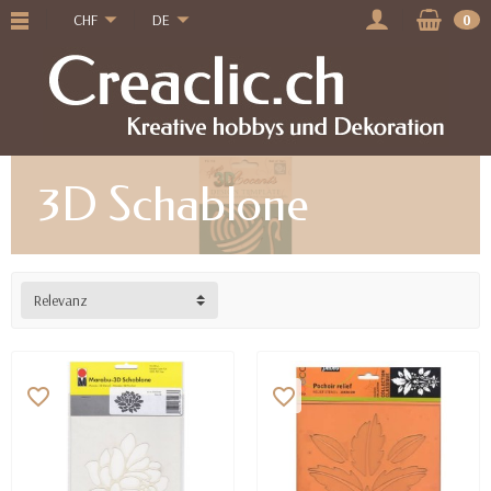
CHF
DE
0
3D Schablone
Relevanz
favorite_border
favorite_border