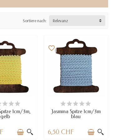
Sortiere nach:
Relevanz
favorite_border
RFÜGBAR
VERFÜGBAR
Spitze 1cm/3m,
Jasmina Spitze 1cm/3m
gelb
blau
HF
6,50 CHF