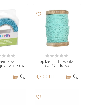
favorite_border
RFÜGBAR
NUR NOCH WENIGE TEILE
VERFÜGBAR
zen Tape,
Spitze mit Holzspule,
bend, 15mm/2m,
2cm/3m, türkis
blau
HF
3,30 CHF
favorite_border