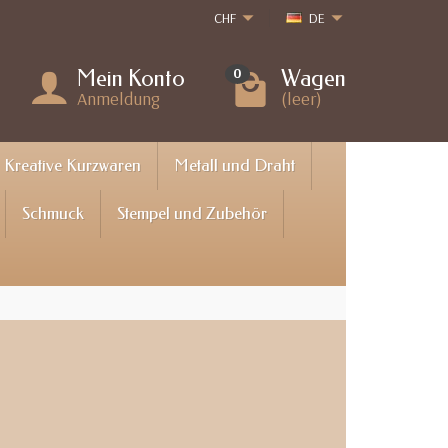
CHF
DE
Mein Konto
Wagen
0
Anmeldung
(leer)
Kreative Kurzwaren
Metall und Draht
Schmuck
Stempel und Zubehör