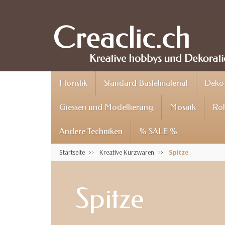
Floristik
Standard Bastelmaterial
Deko 
Giessen und Modellierung
Mosaik
Roh
Andere Techniken
% SALE %
Startseite
Kreative Kurzwaren
Spitze
Spitze