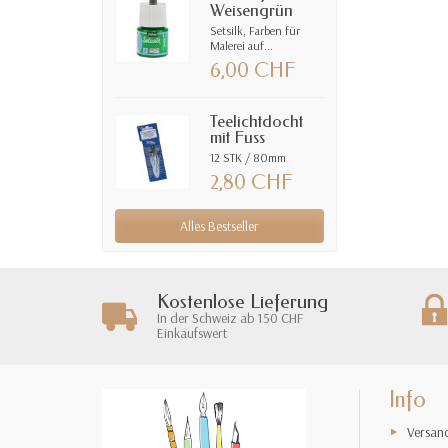
Weisengrün
Setsilk, Farben für
Malerei auf...
6,00 CHF
Teelichtdocht
mit Fuss
12 STK / 80mm
2,80 CHF
Alles Bestseller
Kostenlose Lieferung
In der Schweiz ab 150 CHF
Einkaufswert
Info
Versan