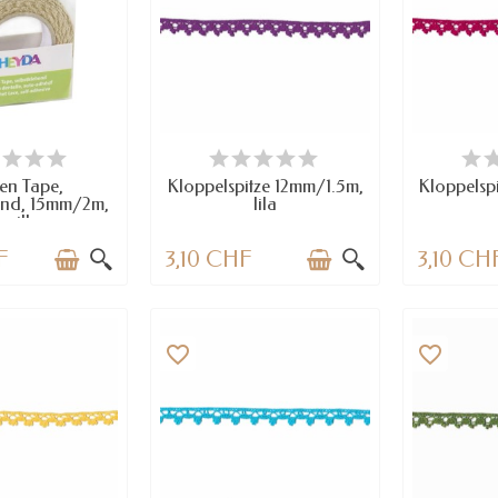
RFÜGBAR
VERFÜGBAR
VE
zen Tape,
Kloppelspitze 12mm/1.5m,
Kloppelsp
bend, 15mm/2m,
lila
anille
F
3,10 CHF
3,10 CH
favorite_border
favorite_border