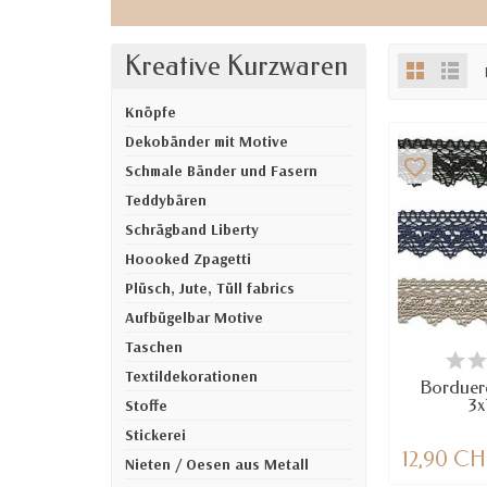
Kreative Kurzwaren
Knöpfe
Dekobänder mit Motive
favorite_border
Schmale Bänder und Fasern
Teddybären
Schrägband Liberty
Hoooked Zpagetti
Plüsch, Jute, Tüll fabrics
Aufbügelbar Motive
Taschen
NUR NOCH
VE
Textildekorationen
Borduer
3x
Stoffe
Stickerei
12,90 C
Nieten / Oesen aus Metall