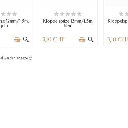
RFÜGBAR
VERFÜGBAR
VE
tze 12mm/1.5m,
Kloppelspitze 12mm/1.5m,
Kloppelsp
gelb
blau
F
3,10 CHF
3,10 CH
kel werden angezeigt