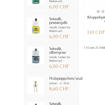
Malerei auf...
6,00 CHF
VE
Kloppelspi
Setasilk,
primärgelb
Setsilk, Farben für
Malerei auf...
3,10 CH
6,00 CHF
1-15 von 23 Arti
Setasilk,
silbergrau
Setsilk, Farben für
Malerei auf...
6,00 CHF
Holzpüppchen/sisal
Grösse : +/- 15cm
8,60 CHF
Setasilk,