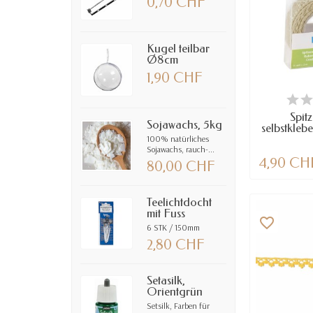
0,70 CHF
Kugel teilbar
Ø8cm
1,90 CHF
VE
Spit
Sojawachs, 5kg
selbstkle
v
100% natürliches
Sojawachs, rauch-...
4,90 CH
80,00 CHF
Teelichtdocht
mit Fuss
favorite_border
6 STK / 150mm
2,80 CHF
Setasilk,
Orientgrün
Setsilk, Farben für