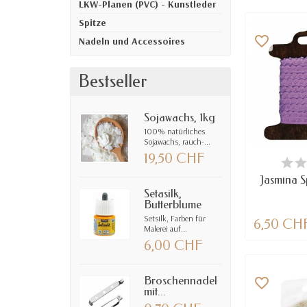
LKW-Planen (PVC) - Kunstleder
Spitze
favorite_border
Nadeln und Accessoires
Bestseller
Sojawachs, 1kg
100% natürliches
Sojawachs, rauch-...
19,50 CHF
VE
Jasmina S
Setasilk,
Butterblume
Setsilk, Farben für
6,50 CH
Malerei auf...
6,00 CHF
Broschennadel
favorite_border
mit...