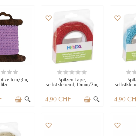
favorite_border
favorite_border
RFÜGBAR
VERFÜGBAR
VE
pitze 1cm/3m,
Spitzen Tape,
Spit
lila
selbstklebend, 15mm/2m,
selbstkle
rot
F
4,90 CHF
4,90 C
favorite_border
favorite_border