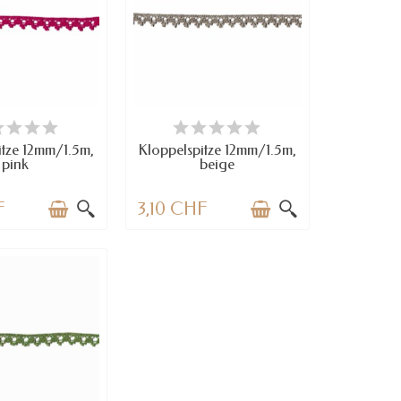
RFÜGBAR
VERFÜGBAR
itze 12mm/1.5m,
Kloppelspitze 12mm/1.5m,
pink
beige
F
3,10 CHF