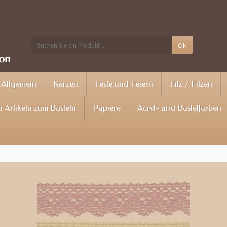
OK
Allgemein
Kerzen
Feste und Feiern
Filz / Filzen
 Artikeln zum Basteln
Papiere
Acryl- und Bastelfarben