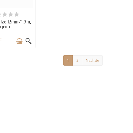
RFÜGBAR
itze 12mm/1.5m,
grün
F
1
2
Nächste