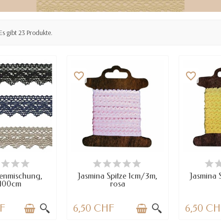
Es gibt 23 Produkte.
favorite_border
favorite_border
 WENIGE TEILE
VERFÜGBAR
VE
RFÜGBAR
enmischung,
Jasmina Spitze 1cm/3m,
Jasmina 
100cm
rosa
HF
6,50 CHF
6,50 C