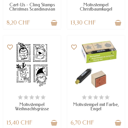
Cart-Us - Cling Stamps
Motivstempel
Christmas Scandinavian
Christbaumkugel
8,20 CHF
13,30 CHF
favorite_border
favorite_border
VERFÜGBAR
VERFÜGBAR
Motivstempel
Motivstempel mit Farbe,
Weihnachtsgrüsse
Engel
15,40 CHF
6,70 CHF