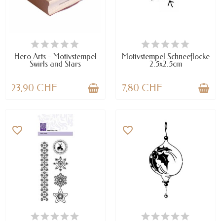
VERFÜGBAR
NUR NOCH WENIGE TEILE
VERFÜGBAR
Hero Arts - Motivstempel
Motivstempel Schneeflocke
Swirls and Stars
2.5x2.5cm
23,90 CHF
7,80 CHF
favorite_border
favorite_border
VERFÜGBAR
VERFÜGBAR