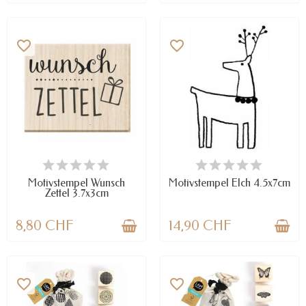
favorite_border
favorite_border
NUR NOCH WENIGE TEILE
VERFÜGBAR
VERFÜGBAR
Motivstempel Wunsch
Motivstempel Elch 4.5x7cm
Zettel 3.7x3cm
8,80 CHF
14,90 CHF
favorite_border
favorite_border