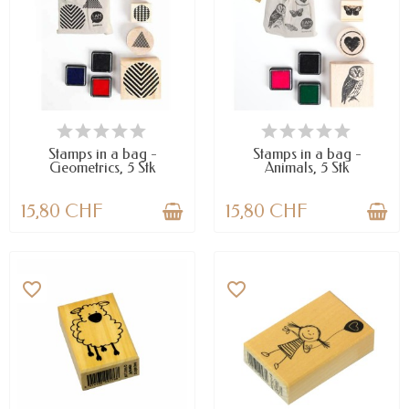
VERFÜGBAR
VERFÜGBAR
Stamps in a bag -
Stamps in a bag -
Geometrics, 5 Stk
Animals, 5 Stk
15,80 CHF
15,80 CHF
favorite_border
favorite_border