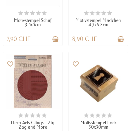
NUR NOCH WENIGE TEILE
NUR NOCH WENIGE TEILE
VERFÜGBAR
VERFÜGBAR
Motivstempel Schaf
Motivstempel Mädchen
3.5x5cm
4.3x6.8cm
7,90 CHF
8,90 CHF
favorite_border
favorite_border
NUR NOCH WENIGE TEILE
NUR NOCH WENIGE TEILE
VERFÜGBAR
VERFÜGBAR
Hero Arts Clings - Zig
Motivstempel Lock
Zag and More
30x30mm