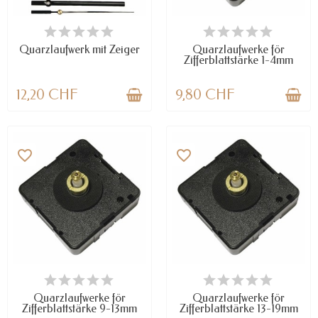
VERFÜGBAR
VERFÜGBAR
Quarzlaufwerk mit Zeiger
Quarzlaufwerke för
Zifferblattstärke 1-4mm
12,20 CHF
9,80 CHF
favorite_border
favorite_border
VERFÜGBAR
VERFÜGBAR
Quarzlaufwerke för
Quarzlaufwerke för
Zifferblattstärke 9-13mm
Zifferblattstärke 13-19mm