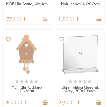
MDF Uhr Sonne, 30x31cm
Holzuhr oval 17x20x2cm
17,90 CHF
11,90 CHF
favorite_border
favorite_border
VERFÜGBAR
VERFÜGBAR
MDF Uhr KuckKuck
Uhrenrohling Quadrat,
29x56cm
Acryl, 200x205mm
18,00 CHF
27,90 CHF