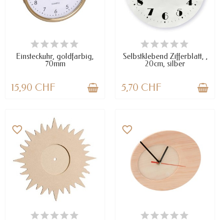
VERFÜGBAR
VERFÜGBAR
Einsteckuhr, goldfarbig,
Selbstklebend Zifferblatt, ,
70mm
20cm, silber
15,90 CHF
5,70 CHF
favorite_border
favorite_border
NUR NOCH WENIGE TEILE
VERFÜGBAR
VERFÜGBAR