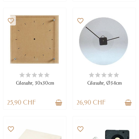
favorite_border
favorite_border
VERFÜGBAR
NUR NOCH WENIGE TEILE
VERFÜGBAR
Glasuhr, 30x30cm
Glasuhr, Ø34cm
25,90 CHF
26,90 CHF
favorite_border
favorite_border