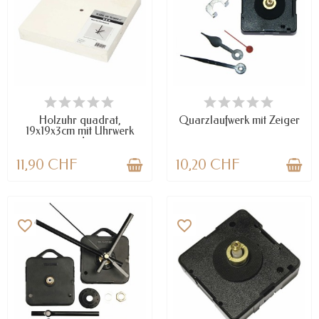
VERFÜGBAR
NUR NOCH WENIGE TEILE
VERFÜGBAR
Holzuhr quadrat,
Quarzlaufwerk mit Zeiger
19x19x3cm mit Uhrwerk
und...
11,90 CHF
10,20 CHF
favorite_border
favorite_border