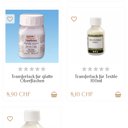
favorite_border
favorite_border
VERFÜGBAR
VERFÜGBAR
Transferlack für glatte
Transferlack für Textile
Oberflächen
100ml
8,90 CHF
8,10 CHF
favorite_border