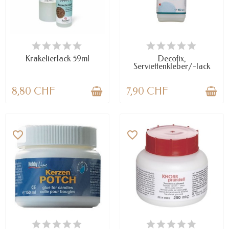
VERFÜGBAR
VERFÜGBAR
Krakelierlack 59ml
Decofix,
Serviettenkleber/-lack
8,80 CHF
7,90 CHF
favorite_border
favorite_border
VERFÜGBAR
NUR NOCH WENIGE TEILE
VERFÜGBAR