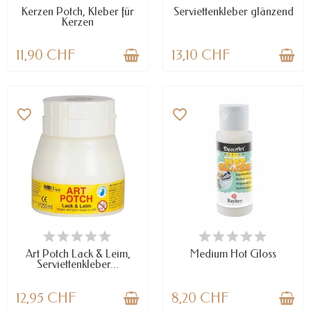
Kerzen Potch, Kleber für
Serviettenkleber glänzend
Kerzen
11,90 CHF
13,10 CHF
favorite_border
favorite_border
NUR NOCH WENIGE TEILE
VERFÜGBAR
VERFÜGBAR
Art Potch Lack & Leim,
Medium Hot Gloss
Serviettenkleber...
12,95 CHF
8,20 CHF