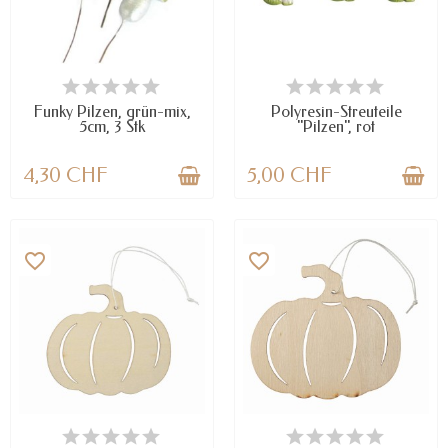
VERFÜGBAR
VERFÜGBAR
Funky Pilzen, grün-mix,
Polyresin-Streuteile
5cm, 3 Stk
"Pilzen", rot
4,30 CHF
5,00 CHF
favorite_border
favorite_border
VERFÜGBAR
VERFÜGBAR