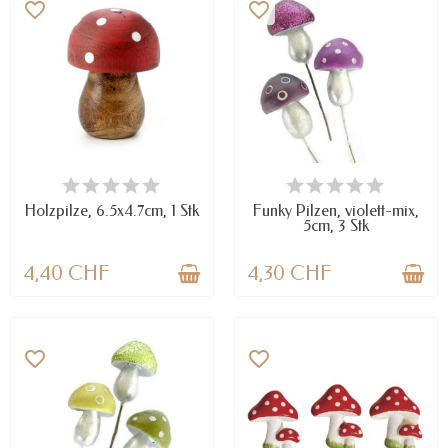
favorite_border
favorite_border
NUR NOCH WENIGE TEILE
VERFÜGBAR
VERFÜGBAR
Holzpilze, 6.5x4.7cm, 1 Stk
Funky Pilzen, violett-mix,
5cm, 3 Stk
4,40 CHF
4,30 CHF
favorite_border
favorite_border