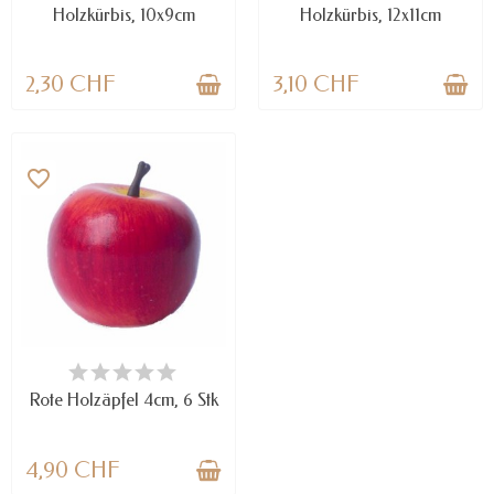
Holzkürbis, 10x9cm
Holzkürbis, 12x11cm
2,30 CHF
3,10 CHF
favorite_border
NUR NOCH WENIGE TEILE
VERFÜGBAR
Rote Holzäpfel 4cm, 6 Stk
4,90 CHF