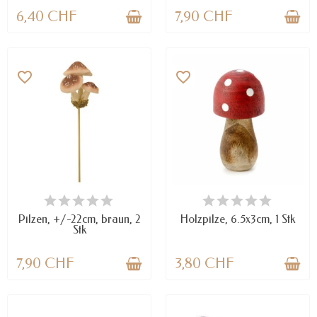
6,40 CHF
7,90 CHF
favorite_border
favorite_border
VERFÜGBAR
VERFÜGBAR
Pilzen, +/-22cm, braun, 2
Holzpilze, 6.5x3cm, 1 Stk
Stk
7,90 CHF
3,80 CHF