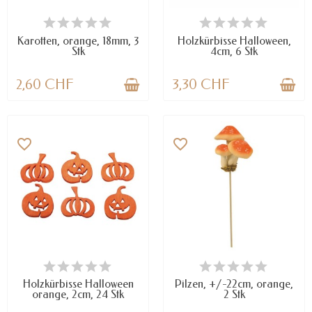
VERFÜGBAR
VERFÜGBAR
Karotten, orange, 18mm, 3
Holzkürbisse Halloween,
Stk
4cm, 6 Stk
2,60 CHF
3,30 CHF
favorite_border
favorite_border
VERFÜGBAR
VERFÜGBAR
Holzkürbisse Halloween
Pilzen, +/-22cm, orange,
orange, 2cm, 24 Stk
2 Stk