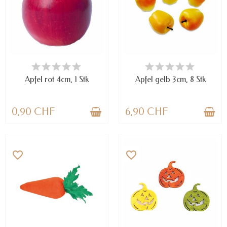
NUR NOCH WENIGE TEILE
VERFÜGBAR
VERFÜGBAR
Apfel rot 4cm, 1 Stk
Apfel gelb 3cm, 8 Stk
0,90 CHF
6,90 CHF
favorite_border
favorite_border