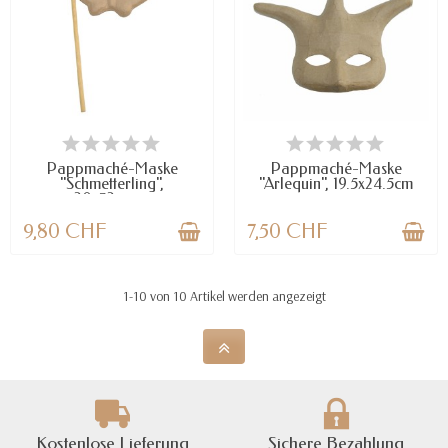
VERFÜGBAR
NUR NOCH WENIGE TEILE
VERFÜGBAR
Pappmaché-Maske
Pappmaché-Maske
"Schmetterling",
"Arlequin", 19.5x24.5cm
20x32cm,...
9,80 CHF
7,50 CHF
1-10 von 10 Artikel werden angezeigt
Kostenlose Lieferung
Sichere Bezahlung