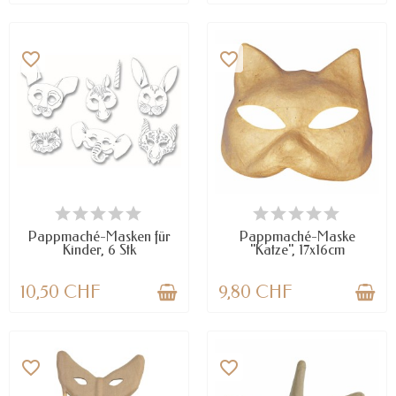
favorite_border
favorite_border
VERFÜGBAR
NUR NOCH WENIGE TEILE
VERFÜGBAR
Pappmaché-Masken für
Pappmaché-Maske
Kinder, 6 Stk
"Katze", 17x16cm
10,50 CHF
9,80 CHF
favorite_border
favorite_border