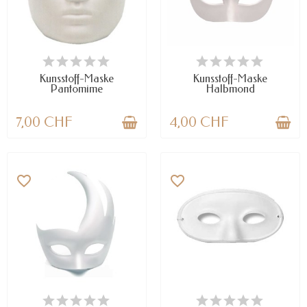
VERFÜGBAR
NUR NOCH WENIGE TEILE
VERFÜGBAR
Kunsstoff-Maske
Kunsstoff-Maske
Pantomime
Halbmond
7,00 CHF
4,00 CHF
favorite_border
favorite_border
NUR NOCH WENIGE TEILE
VERFÜGBAR
VERFÜGBAR