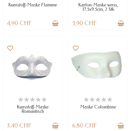
Kunsstoff-Maske Flamme
Karton-Maske weiss,
17.5x9.5cm, 2 Stk
4,90 CHF
5,90 CHF
favorite_border
favorite_border
VERFÜGBAR
NUR NOCH WENIGE TEILE
VERFÜGBAR
Kunsstoff-Maske
Maske Colombine
Romantisch
3,40 CHF
6,80 CHF