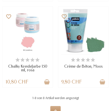
favorite_border
favorite_border
NUR NOCH WENIGE TEILE
NUR NOCH WENIGE TEILE
VERFÜGBAR
VERFÜGBAR
Chalky Kreidefarbe 150
Crème de Béton, Moos
ml, rosa
10,80 CHF
9,80 CHF
1-8 von 8 Artikel werden angezeigt