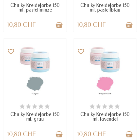
Chalky Kreidefarbe 150
Chalky Kreidefarbe 150
ml, pastellminze
ml, pastellblau
10,80 CHF
10,80 CHF
favorite_border
favorite_border
VERFÜGBAR
NUR NOCH WENIGE TEILE
VERFÜGBAR
Chalky Kreidefarbe 150
Chalky Kreidefarbe 150
ml, grau
ml, lavendel
10,80 CHF
10,80 CHF