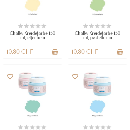
VERFÜGBAR
NUR NOCH WENIGE TEILE
VERFÜGBAR
Chalky Kreidefarbe 150
Chalky Kreidefarbe 150
ml, elfenbein
ml, pastellgrün
10,80 CHF
10,80 CHF
favorite_border
favorite_border
NUR NOCH WENIGE TEILE
NUR NOCH WENIGE TEILE
VERFÜGBAR
VERFÜGBAR