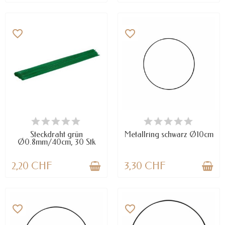
favorite_border
favorite_border
VERFÜGBAR
NUR NOCH WENIGE TEILE
VERFÜGBAR
Steckdraht grün
Metallring schwarz Ø10cm
Ø0.8mm/40cm, 30 Stk
2,20 CHF
3,30 CHF
favorite_border
favorite_border