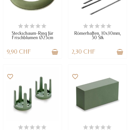
NUR NOCH WENIGE TEILE
VERFÜGBAR
VERFÜGBAR
Steckschaum-Ring für
Römerhaften, 10x30mm,
Frischblumen Ø25cm
50 Stk
9,90 CHF
2,30 CHF
favorite_border
favorite_border
NUR NOCH WENIGE TEILE
VERFÜGBAR
VERFÜGBAR