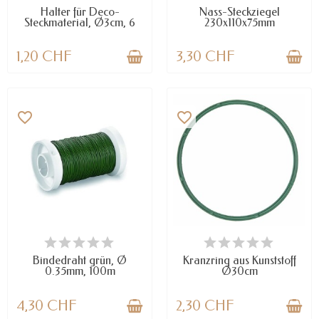
Halter für Deco-
Nass-Steckziegel
Steckmaterial, Ø3cm, 6
230x110x75mm
pcs
1,20 CHF
3,30 CHF
favorite_border
favorite_border
VERFÜGBAR
NUR NOCH WENIGE TEILE
VERFÜGBAR
Bindedraht grün, Ø
Kranzring aus Kunststoff
0.35mm, 100m
Ø30cm
4,30 CHF
2,30 CHF