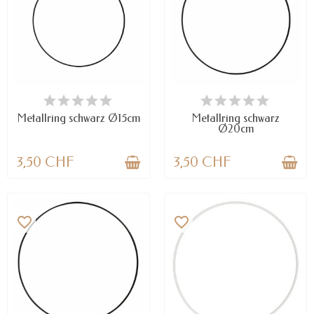
NUR NOCH WENIGE TEILE
VERFÜGBAR
VERFÜGBAR
Metallring schwarz Ø15cm
Metallring schwarz
Ø20cm
3,50 CHF
3,50 CHF
favorite_border
favorite_border