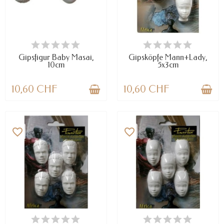
VERFÜGBAR
NUR NOCH WENIGE TEILE
VERFÜGBAR
Gipsfigur Baby Masai,
Gipsköpfe Mann+Lady,
10cm
5x3cm
10,60 CHF
10,60 CHF
favorite_border
favorite_border
NUR NOCH WENIGE TEILE
VERFÜGBAR
VERFÜGBAR