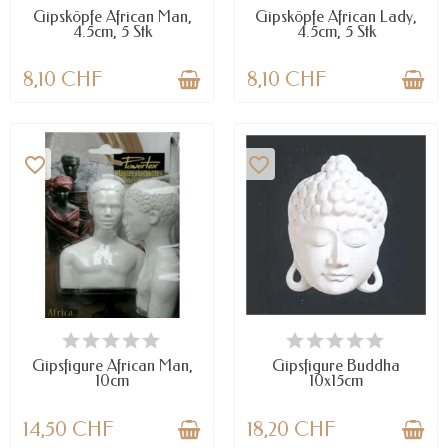
Gipsköpfe African Man,
Gipsköpfe African Lady,
4.5cm, 5 Stk
4.5cm, 5 Stk
8,10 CHF
8,10 CHF
favorite_border
favorite_border
VERFÜGBAR
NUR NOCH WENIGE TEILE
VERFÜGBAR
Gipsfigure African Man,
Gipsfigure Buddha
10cm
10x15cm
14,50 CHF
18,20 CHF