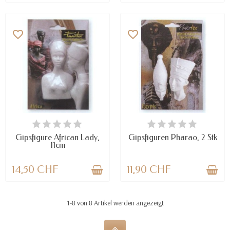
favorite_border
favorite_border
VORBESTELLEN
VERFÜGBAR
Gipsfigure African Lady,
Gipsfiguren Pharao, 2 Stk
11cm
14,50 CHF
11,90 CHF
1-8 von 8 Artikel werden angezeigt