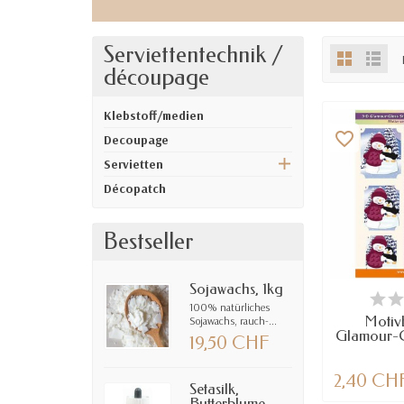
Serviettentechnik /
découpage
Klebstoff/medien
favorite_border
Decoupage
Servietten
Décopatch
Bestseller
Sojawachs, 1kg
VE
100% natürliches
Motiv
Sojawachs, rauch-...
Glamour-G
19,50 CHF
2,40 CH
Setasilk,
Butterblume