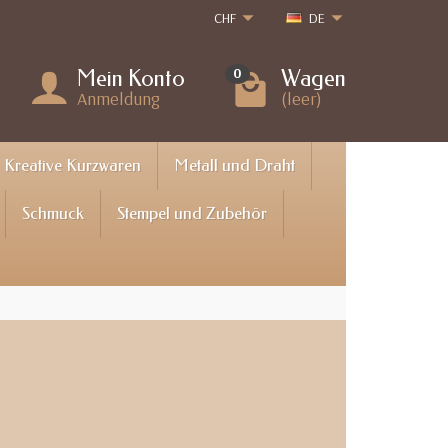
CHF
DE
Mein Konto
Wagen
0
Anmeldung
(leer)
Kreative Kurzwaren
Metall und Draht
Schmuck
Stempel und Zubehör