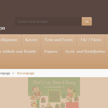
OK
Allgemein
Kerzen
Feste und Feiern
Filz / Filzen
 Artikeln zum Basteln
Papiere
Acryl- und Bastelfarben
écoupage
Decoupage