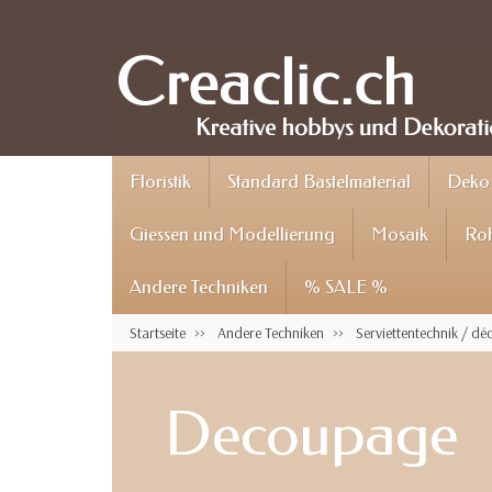
Floristik
Standard Bastelmaterial
Deko 
Giessen und Modellierung
Mosaik
Roh
Andere Techniken
% SALE %
Startseite
Andere Techniken
Serviettentechnik / d
Decoupage