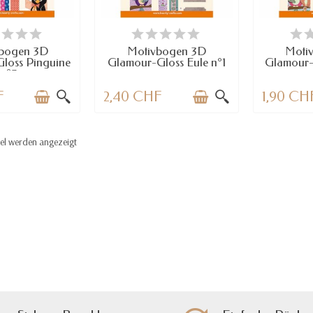
RFÜGBAR
NUR NOCH WENIGE TEILE
NUR NOCH
VERFÜGBAR
VE
bogen 3D
Motivbogen 3D
Moti
loss Pinguine
Glamour-Gloss Eule n°1
Glamour-
n°3
F
2,40 CHF
1,90 CH
kel werden angezeigt