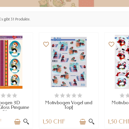
Es gibt 31 Produkte.
favorite_border
favorite_border
RFÜGBAR
VERFÜGBAR
VE
bogen 3D
Motivbogen Vogel und
Motivbo
loss Pinguine
Topf
n°6
F
1,50 CHF
1,50 CH