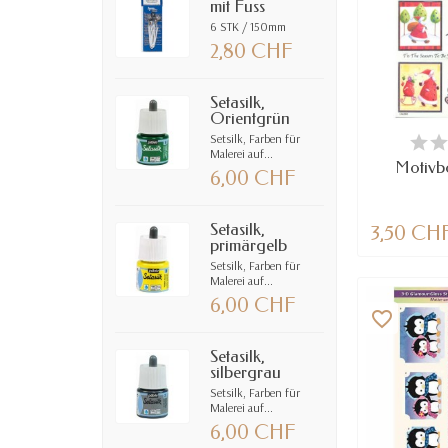
mit Fuss
6 STK / 150mm
2,80 CHF
Setasilk,
Orientgrün
VE
Setsilk, Farben für
Malerei auf...
Motivb
6,00 CHF
Setasilk,
3,50 CH
primärgelb
Setsilk, Farben für
Malerei auf...
6,00 CHF
favorite_border
Setasilk,
silbergrau
Setsilk, Farben für
Malerei auf...
6,00 CHF