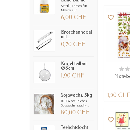
Setsilk, Farben für
Malerei auf...
favorite_border
6,00 CHF
Broschennadel
mit...
0,70 CHF
Kugel teilbar
VE
Ø8cm
1,90 CHF
Motivb
1,50 CH
Sojawachs, 5kg
100% natürliches
Sojawachs, rauch-...
80,00 CHF
favorite_border
Teelichtdocht