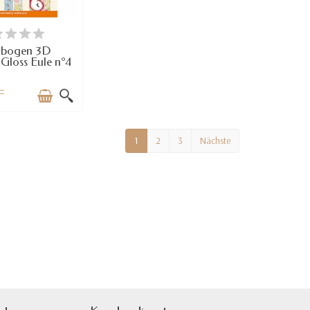
 WENIGE TEILE
RFÜGBAR
vbogen 3D
Gloss Eule n°4
F
1
2
3
Nächste