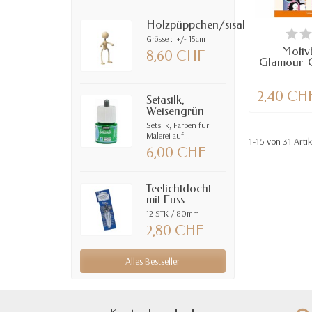
Holzpüppchen/sisal
VE
Grösse : +/- 15cm
Motiv
8,60 CHF
Glamour-G
2,40 CH
Setasilk,
Weisengrün
Setsilk, Farben für
Malerei auf...
1-15 von 31 Arti
6,00 CHF
Teelichtdocht
mit Fuss
12 STK / 80mm
2,80 CHF
Alles Bestseller