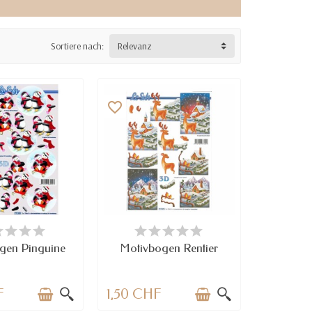
Sortiere nach:
Relevanz
favorite_border
RFÜGBAR
VERFÜGBAR
gen Pinguine
Motivbogen Rentier
F
1,50 CHF