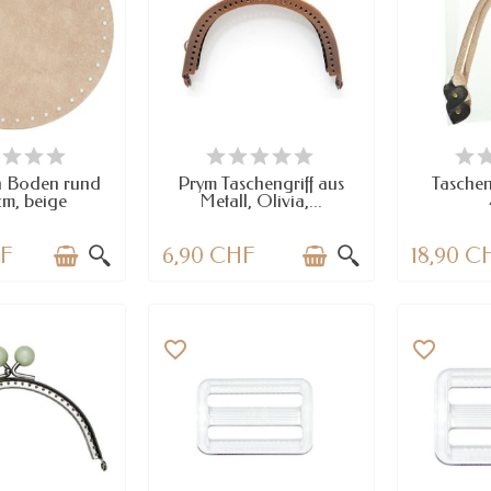
 WENIGE TEILE
VERFÜGBAR
VE
RFÜGBAR
a Boden rund
Prym Taschengriff aus
Taschen
m, beige
Metall, Olivia,...
HF
6,90 CHF
18,90 C
favorite_border
favorite_border