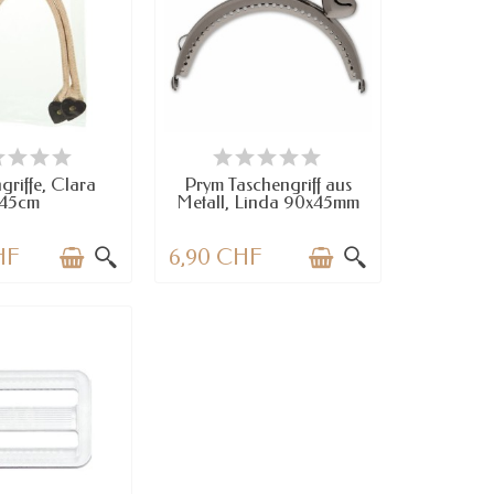
RFÜGBAR
VERFÜGBAR
griffe, Clara
Prym Taschengriff aus
45cm
Metall, Linda 90x45mm
HF
6,90 CHF