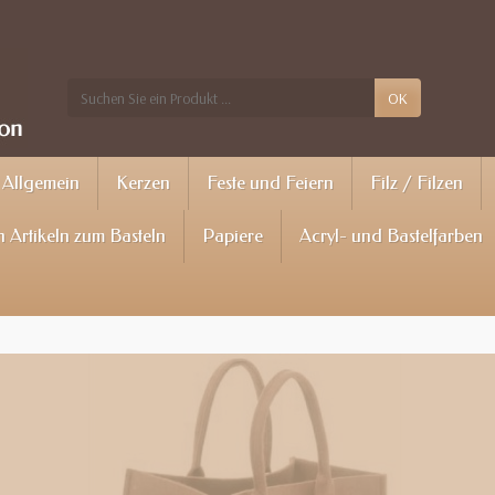
OK
Allgemein
Kerzen
Feste und Feiern
Filz / Filzen
 Artikeln zum Basteln
Papiere
Acryl- und Bastelfarben