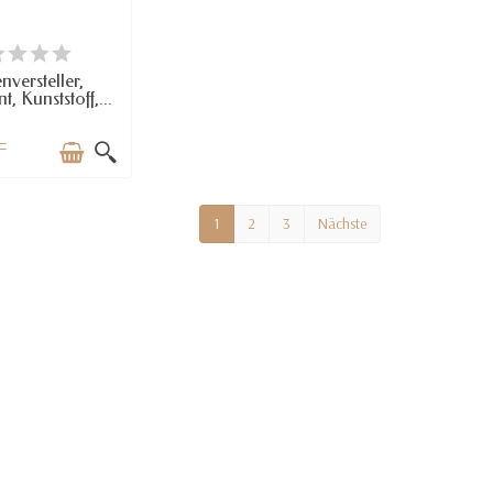
RFÜGBAR
versteller,
t, Kunststoff,...
F
1
2
3
Nächste