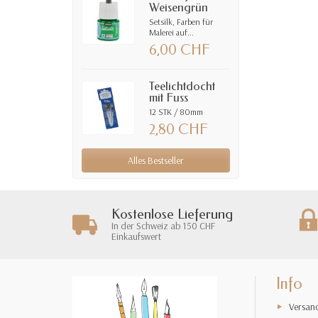
Weisengrün
Setsilk, Farben für
Malerei auf...
6,00 CHF
Teelichtdocht
mit Fuss
12 STK / 80mm
2,80 CHF
Alles Bestseller
Kostenlose Lieferung
In der Schweiz ab 150 CHF
Einkaufswert
Info
Versan