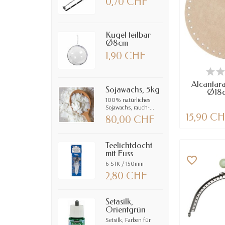
0,70 CHF
Kugel teilbar
Ø8cm
1,90 CHF
NUR NOCH
VE
Alcantar
Sojawachs, 5kg
Ø18c
100% natürliches
Sojawachs, rauch-...
15,90 C
80,00 CHF
Teelichtdocht
mit Fuss
favorite_border
6 STK / 150mm
2,80 CHF
Setasilk,
Orientgrün
Setsilk, Farben für