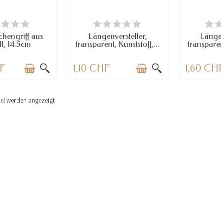
RFÜGBAR
VERFÜGBAR
VE
chengriff aus
Längenversteller,
Längen
l, 14.5cm
transparent, Kunststoff,...
transparen
HF
1,10 CHF
1,60 CH
kel werden angezeigt