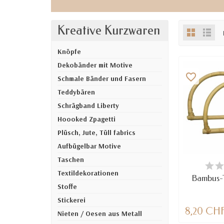
Kreative Kurzwaren
Knöpfe
Dekobänder mit Motive
favorite_border
Schmale Bänder und Fasern
Teddybären
Schrägband Liberty
Hoooked Zpagetti
Plüsch, Jute, Tüll fabrics
Aufbügelbar Motive
Taschen
NUR NOCH
VE
Textildekorationen
Bambus-T
Stoffe
Stickerei
8,20 CH
Nieten / Oesen aus Metall