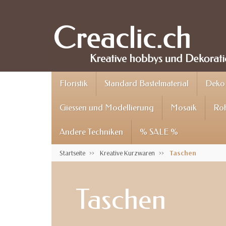
Floristik
Standard Bastelmaterial
Deko 
Giessen und Modellierung
Mosaik
Roh
Andere Techniken
% SALE %
Startseite
Kreative Kurzwaren
Taschen
Taschen