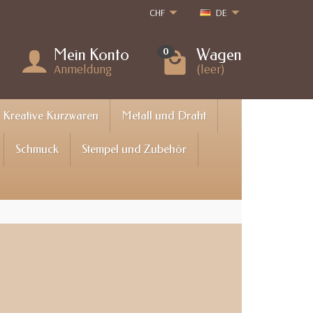
CHF
DE
Mein Konto
Wagen
0
Anmeldung
(leer)
Kreative Kurzwaren
Metall und Draht
Schmuck
Stempel und Zubehör