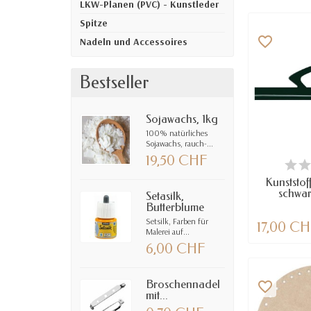
LKW-Planen (PVC) - Kunstleder
Spitze
favorite_border
Nadeln und Accessoires
Bestseller
Sojawachs, 1kg
100% natürliches
Sojawachs, rauch-...
19,50 CHF
NUR NOCH
VE
Kunststof
schwa
Setasilk,
Butterblume
Setsilk, Farben für
17,00 C
Malerei auf...
6,00 CHF
Broschennadel
favorite_border
mit...