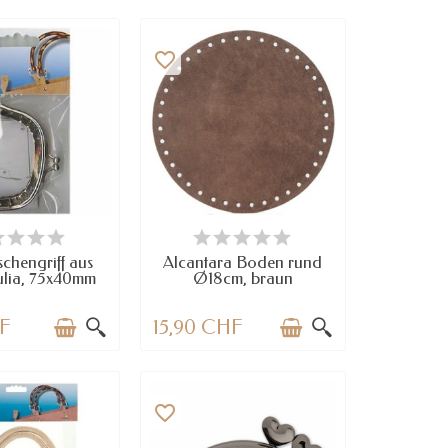
favorite_border
RFÜGBAR
NUR NOCH WENIGE TEILE
VERFÜGBAR
chengriff aus
Alcantara Boden rund
Julia, 75x40mm
Ø18cm, braun
HF
15,90 CHF
favorite_border