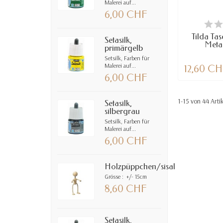
Malerei auf...
6,00 CHF
VE
Tilda Tas
Setasilk,
Metal
primärgelb
Setsilk, Farben für
Malerei auf...
12,60 C
6,00 CHF
1-15 von 44 Arti
Setasilk,
silbergrau
Setsilk, Farben für
Malerei auf...
6,00 CHF
Holzpüppchen/sisal
Grösse : +/- 15cm
8,60 CHF
Setasilk,