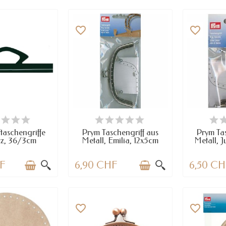
favorite_border
favorite_border
 WENIGE TEILE
VERFÜGBAR
VE
RFÜGBAR
ftaschengriffe
Prym Taschengriff aus
Prym Tas
rz, 36/3cm
Metall, Emilia, 12x5cm
Metall, 
HF
6,90 CHF
6,50 C
favorite_border
favorite_border