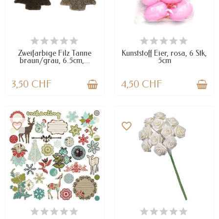
VERFÜGBAR
VERFÜGBAR
Zweifarbige Filz Tanne
Kunststoff Eier, rosa, 6 Stk,
braun/grau, 6.5cm,...
5cm
3,50 CHF
4,50 CHF
favorite_border
favorite_border
NUR NOCH WENIGE TEILE
NUR NOCH WENIGE TEILE
VERFÜGBAR
VERFÜGBAR