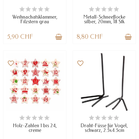
VERFÜGBAR
VERFÜGBAR
Weihnachatsklammer,
Metall-Schneeflocke
Filzstern grau
silber, 20mm, 18 Stk
5,90 CHF
8,80 CHF
favorite_border
favorite_border
VERFÜGBAR
VERFÜGBAR
Holz-Zahlen 1 bis 24,
Draht-Füsse für Vogel,
creme
schwarz, 2.5x4.5cm