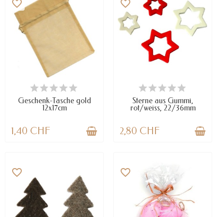
favorite_border
favorite_border
VERFÜGBAR
VERFÜGBAR
Geschenk-Tasche gold
Sterne aus Gummi,
12x17cm
rot/weiss, 22/36mm
1,40 CHF
2,80 CHF
favorite_border
favorite_border