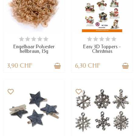
VERFÜGBAR
VERFÜGBAR
Engelhaar Polyester
Easy 3D Toppers -
hellbraun, 15g
Christmas
3,90 CHF
6,30 CHF
favorite_border
favorite_border