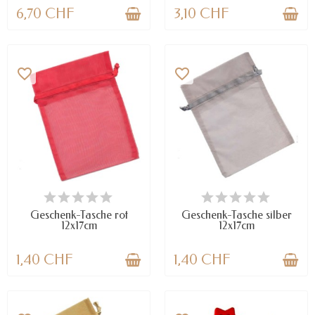
6,70 CHF
3,10 CHF
favorite_border
favorite_border
VERFÜGBAR
VERFÜGBAR
Geschenk-Tasche rot
Geschenk-Tasche silber
12x17cm
12x17cm
1,40 CHF
1,40 CHF