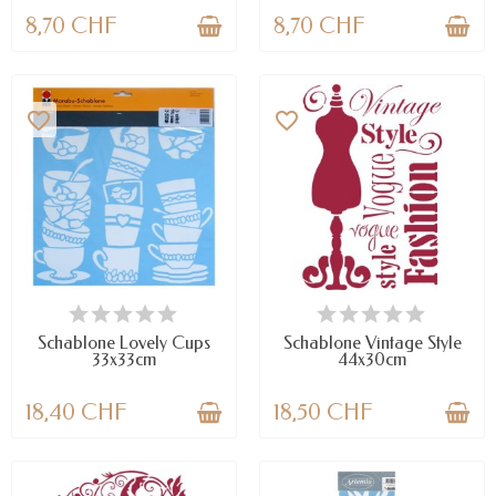
8,70 CHF
8,70 CHF
favorite_border
favorite_border
NUR NOCH WENIGE TEILE
NUR NOCH WENIGE TEILE
VERFÜGBAR
VERFÜGBAR
Schablone Lovely Cups
Schablone Vintage Style
33x33cm
44x30cm
18,40 CHF
18,50 CHF