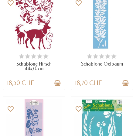
favorite_border
favorite_border
VERFÜGBAR
NUR NOCH WENIGE TEILE
VERFÜGBAR
Schablone Hirsch
Schablone Oelbaum
44x30cm
18,50 CHF
18,70 CHF
favorite_border
favorite_border