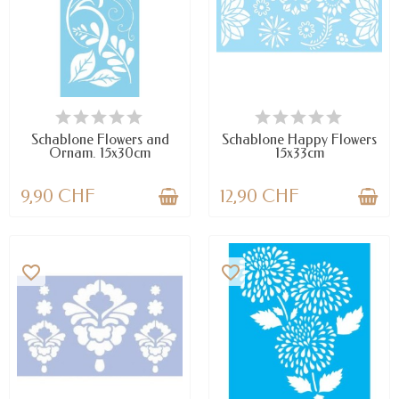
VERFÜGBAR
VERFÜGBAR
Schablone Flowers and
Schablone Happy Flowers
Ornam. 15x30cm
15x33cm
9,90 CHF
12,90 CHF
favorite_border
favorite_border