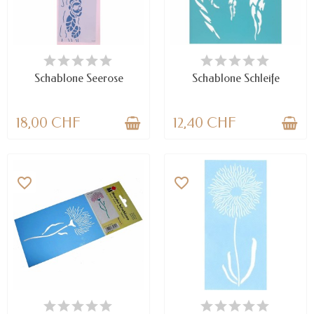
NUR NOCH WENIGE TEILE
VERFÜGBAR
VERFÜGBAR
Schablone Seerose
Schablone Schleife
18,00 CHF
12,40 CHF
favorite_border
favorite_border
NUR NOCH WENIGE TEILE
VERFÜGBAR
VERFÜGBAR