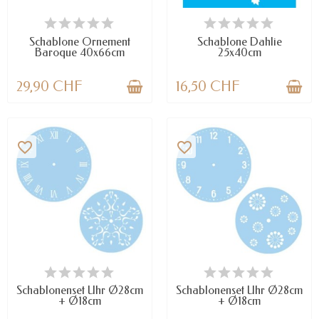
NUR NOCH WENIGE TEILE
VERFÜGBAR
VERFÜGBAR
Schablone Ornement
Schablone Dahlie
Baroque 40x66cm
25x40cm
29,90 CHF
16,50 CHF
favorite_border
favorite_border
VERFÜGBAR
VERFÜGBAR
Schablonenset Uhr Ø28cm
Schablonenset Uhr Ø28cm
+ Ø18cm
+ Ø18cm