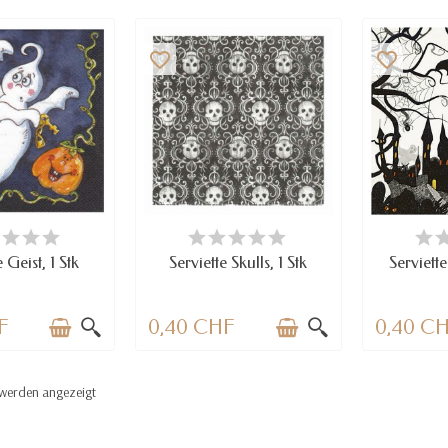
favorite_border
favorite_border
RFÜGBAR
VERFÜGBAR
VE
e Geist, 1 Stk
Serviette Skulls, 1 Stk
Serviett
F
0,40 CHF
0,40 C
l werden angezeigt