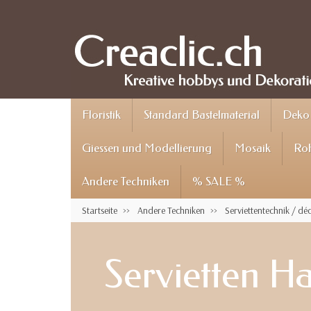
Floristik
Standard Bastelmaterial
Deko 
Giessen und Modellierung
Mosaik
Roh
Andere Techniken
% SALE %
Startseite
Andere Techniken
Serviettentechnik / d
Servietten H