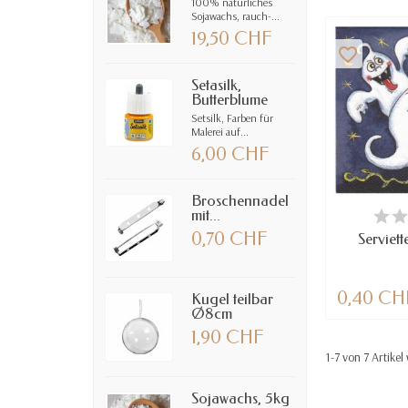
100% natürliches
Sojawachs, rauch-...
19,50 CHF
favorite_border
Setasilk,
Butterblume
Setsilk, Farben für
Malerei auf...
6,00 CHF
Broschennadel
VE
mit...
0,70 CHF
Serviett
0,40 CH
Kugel teilbar
Ø8cm
1,90 CHF
1-7 von 7 Artike
Sojawachs, 5kg