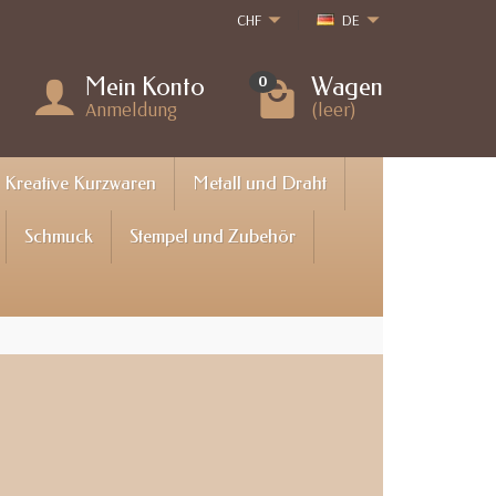
CHF
DE
Mein Konto
Wagen
0
Anmeldung
(leer)
Kreative Kurzwaren
Metall und Draht
Schmuck
Stempel und Zubehör