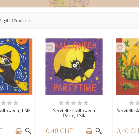
Es gibt 7 Produkte.
favorite_border
favorite_border
RFÜGBAR
VERFÜGBAR
VE
alloween, 1 Stk
Serviette Halloween
Serviette A
Party, 1 Stk
F
0,40 CHF
0,40 C