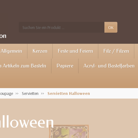
OK
Allgemein
Kerzen
Feste und Feiern
Filz / Filzen
 Artikeln zum Basteln
Papiere
Acryl- und Bastelfarben
écoupage
Servietten
Servietten Halloween
alloween