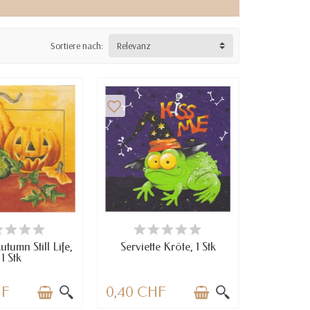
Sortiere nach:
Relevanz
favorite_border
RFÜGBAR
VERFÜGBAR
utumn Still Life,
Serviette Kröte, 1 Stk
1 Stk
HF
0,40 CHF