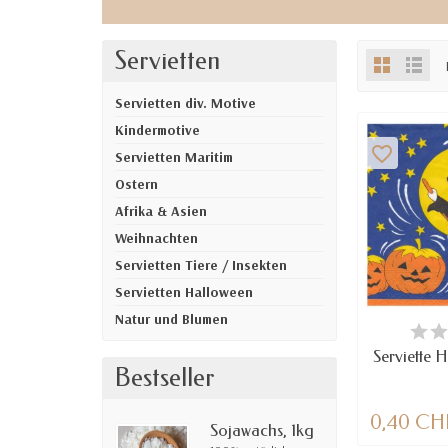
Servietten
Servietten div. Motive
Kindermotive
favorite_border
Servietten Maritim
Ostern
Afrika & Asien
Weihnachten
Servietten Tiere / Insekten
Servietten Halloween
Natur und Blumen
VE
Serviette H
Bestseller
0,40 CH
Sojawachs, 1kg