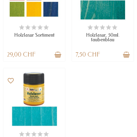
NUR NOCH WENIGE TEILE
NUR NOCH WENIGE TEILE
VERFÜGBAR
VERFÜGBAR
Holzlasur Sortiment
Holzlasur, 50ml.
taubenblau
29,00 CHF
7,50 CHF
favorite_border
NUR NOCH WENIGE TEILE
VERFÜGBAR