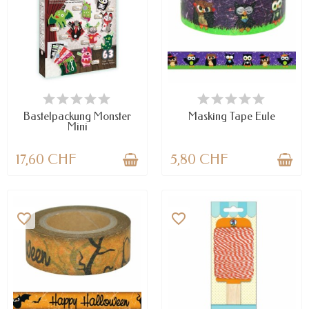
NUR NOCH WENIGE TEILE
VERFÜGBAR
VERFÜGBAR
Bastelpackung Monster
Masking Tape Eule
Mini
17,60 CHF
5,80 CHF
favorite_border
favorite_border