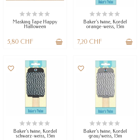
VERFÜGBAR
VERFÜGBAR
Masking Tape Happy
Baker's twine, Kordel
Halloween
orange-weiss, 15m
5,80 CHF
7,20 CHF
favorite_border
favorite_border
VERFÜGBAR
NUR NOCH WENIGE TEILE
VERFÜGBAR
Baker's twine, Kordel
Baker's twine, Kordel
schwarz-weiss, 15m
grau/weiss, 15m