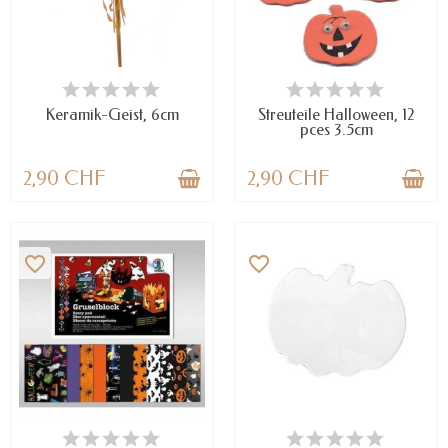
VERFÜGBAR
VERFÜGBAR
Keramik-Geist, 6cm
Streuteile Halloween, 12
pces 3.5cm
2,90 CHF
2,90 CHF
favorite_border
favorite_border
NUR NOCH WENIGE TEILE
VERFÜGBAR
VERFÜGBAR