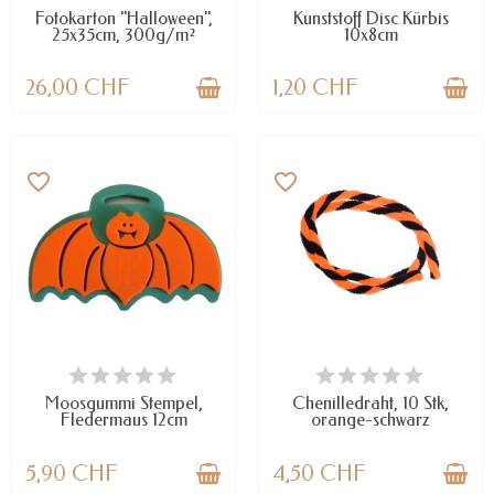
Fotokarton "Halloween",
Kunststoff Disc Kürbis
25x35cm, 300g/m²
10x8cm
26,00 CHF
1,20 CHF
favorite_border
favorite_border
NUR NOCH WENIGE TEILE
VERFÜGBAR
VERFÜGBAR
Moosgummi Stempel,
Chenilledraht, 10 Stk,
Fledermaus 12cm
orange-schwarz
5,90 CHF
4,50 CHF