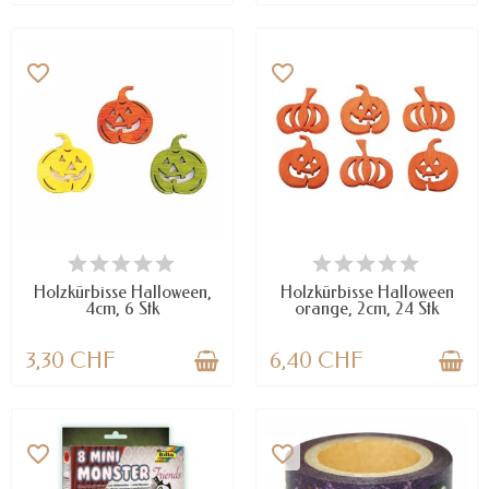
favorite_border
favorite_border
VERFÜGBAR
VERFÜGBAR
Holzkürbisse Halloween,
Holzkürbisse Halloween
4cm, 6 Stk
orange, 2cm, 24 Stk
3,30 CHF
6,40 CHF
favorite_border
favorite_border