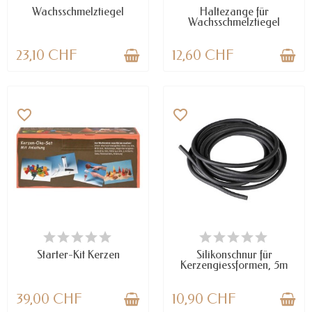
Wachsschmelztiegel
Haltezange für
Wachsschmelztiegel
23,10 CHF
12,60 CHF
favorite_border
favorite_border
NUR NOCH WENIGE TEILE
VERFÜGBAR
VERFÜGBAR
Starter-Kit Kerzen
Silikonschnur für
Kerzengiessformen, 5m
39,00 CHF
10,90 CHF