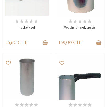
NUR NOCH WENIGE TEILE
NUR NOCH WENIGE TEILE
VERFÜGBAR
VERFÜGBAR
Fackel-Set
Wachsschmelzgefäss
25,60 CHF
159,00 CHF
favorite_border
favorite_border
VERFÜGBAR
VERFÜGBAR