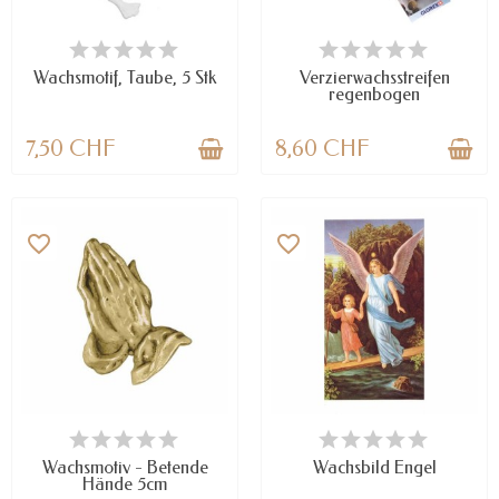
VERFÜGBAR
NUR NOCH WENIGE TEILE
VERFÜGBAR
Wachsmotif, Taube, 5 Stk
Verzierwachsstreifen
regenbogen
7,50 CHF
8,60 CHF
favorite_border
favorite_border
VERFÜGBAR
VERFÜGBAR
Wachsmotiv - Betende
Wachsbild Engel
Hände 5cm