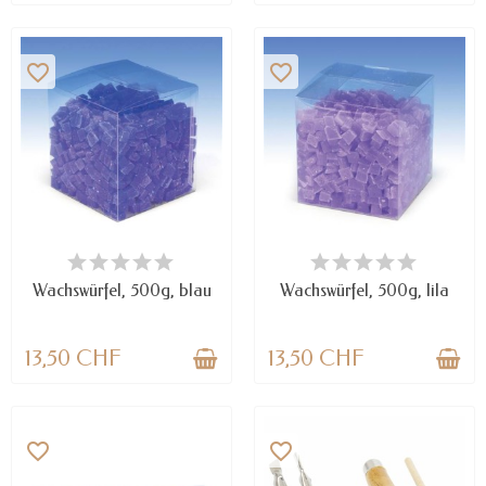
favorite_border
favorite_border
NUR NOCH WENIGE TEILE
NUR NOCH WENIGE TEILE
VERFÜGBAR
VERFÜGBAR
Wachswürfel, 500g, blau
Wachswürfel, 500g, lila
13,50 CHF
13,50 CHF
favorite_border
favorite_border