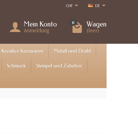
CHF
DE
Mein Konto
Wagen
0
Anmeldung
(leer)
Kreative Kurzwaren
Metall und Draht
Schmuck
Stempel und Zubehör