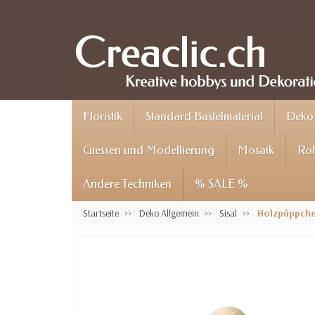
Floristik
Standard Bastelmaterial
Deko 
Giessen und Modellierung
Mosaik
Roh
Andere Techniken
% SALE %
Startseite
Deko Allgemein
Sisal
Holzpüppche