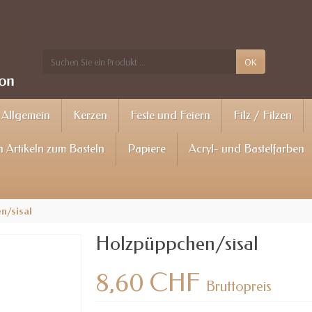
OK
Allgemein
Kerzen
Feste und Feiern
Filz / Filzen
 Artikeln zum Basteln
Papiere
Acryl- und Bastelfarben
n/sisal
Holzpüppchen/sisal
8,60 CHF
Bruttopreis