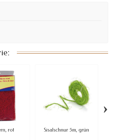
ie:
›
ern, rot
Sisalschnur 5m, grün
Sisalfasern, 3