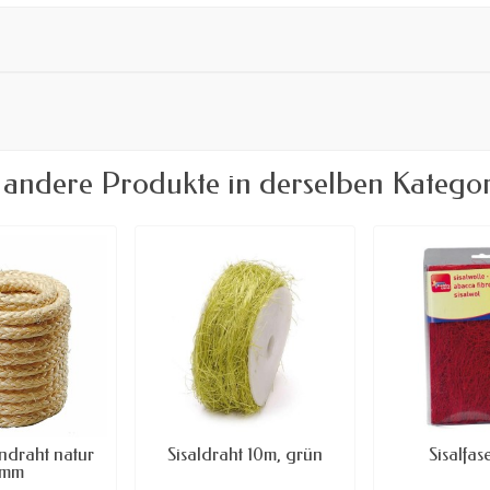
 andere Produkte in derselben Kategor
endraht natur
Sisaldraht 10m, grün
Sisalfas
6mm