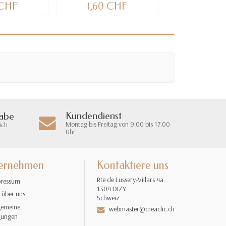
 CHF
1,60 CHF
2,90 
Kundendienst
gabe
Montag bis Freitag von 9.00 bis 17.00
ich
Uhr
ernehmen
Kontaktiere uns
Rte de Lussery-Villars 4a
ressum
1304 DIZY
 über uns
Schweiz
gemeine
webmaster@creaclic.ch
gungen