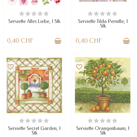
VERFÜGBAR
VERFÜGBAR
Serviette Alles Liebe, 1 Stk
Serviette Tilda Pernille, 1
Stk
0,40 CHF
0,40 CHF
favorite_border
favorite_border
VERFÜGBAR
VERFÜGBAR
Serviette Secret Garden, 1
Serviette Orangenbaum, 1
Stk
Stk