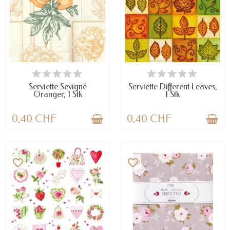
NUR NOCH WENIGE TEILE
VERFÜGBAR
VERFÜGBAR
Serviette Sevigné
Serviette Different Leaves,
Oranger, 1 Stk
1 Stk
0,40 CHF
0,40 CHF
favorite_border
favorite_border