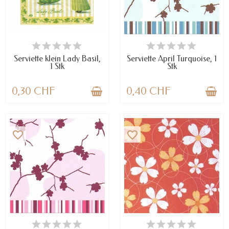
VERFÜGBAR
VERFÜGBAR
Serviette klein Lady Basil,
Serviette April Turquoise, 1
1 Stk
Stk
0,30 CHF
0,40 CHF
favorite_border
favorite_border
VERFÜGBAR
VERFÜGBAR