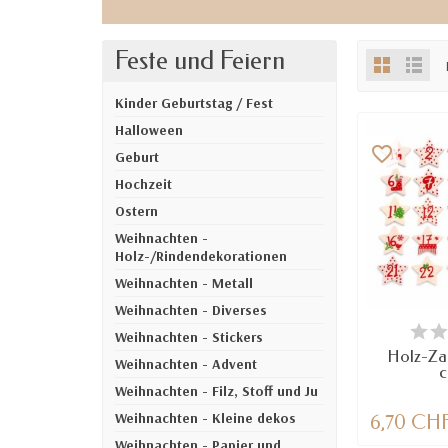
Feste und Feiern
Kinder Geburtstag / Fest
Halloween
favorite_border
Geburt
Hochzeit
Ostern
Weihnachten -
Holz-/Rindendekorationen
Weihnachten - Metall
Weihnachten - Diverses
VE
Weihnachten - Stickers
Holz-Zah
Weihnachten - Advent
c
Weihnachten - Filz, Stoff und Ju
Weihnachten - Kleine dekos
6,70 CH
Weihnachten - Papier und