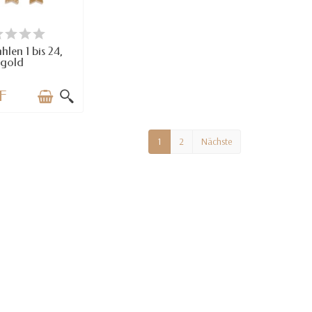
RFÜGBAR
len 1 bis 24,
gold
F
1
2
Nächste