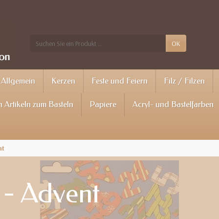
OK
Allgemein
Kerzen
Feste und Feiern
Filz / Filzen
 Artikeln zum Basteln
Papiere
Acryl- und Bastelfarben
nt
 - Advent