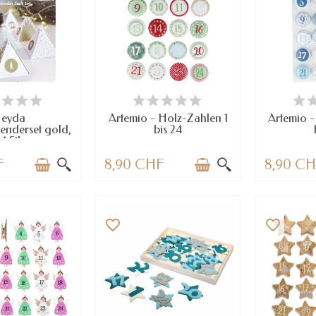
RFÜGBAR
VERFÜGBAR
VE
eyda
Artemio - Holz-Zahlen 1
Artemio -
enderset gold,
bis 24
4 Stk
F
8,90 CHF
8,90 C
favorite_border
favorite_border