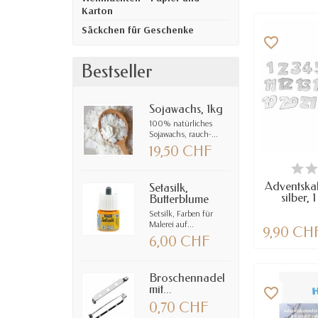
Karton
Säckchen für Geschenke
favorite_border
Bestseller
Sojawachs, 1kg
100% natürliches
Sojawachs, rauch-...
19,50 CHF
VE
Adventska
Setasilk,
silber, 
Butterblume
Setsilk, Farben für
Malerei auf...
9,90 CH
6,00 CHF
Broschennadel
mit...
favorite_border
0,70 CHF