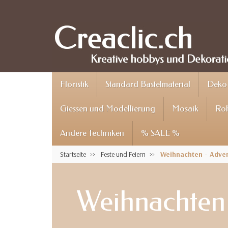
Floristik
Standard Bastelmaterial
Deko 
Giessen und Modellierung
Mosaik
Roh
Andere Techniken
% SALE %
Startseite
Feste und Feiern
Weihnachten - Adve
Weihnachten