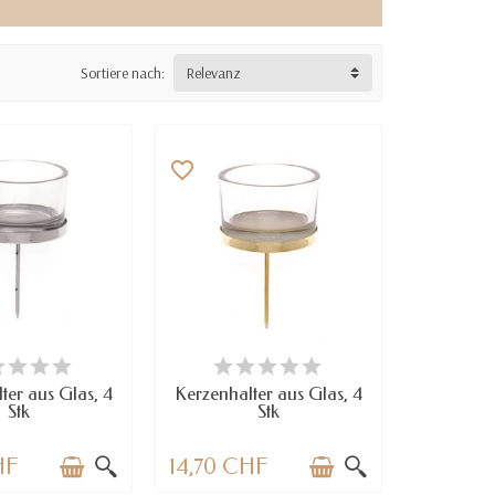
Sortiere nach:
Relevanz
favorite_border
RFÜGBAR
VERFÜGBAR
ter aus Glas, 4
Kerzenhalter aus Glas, 4
Stk
Stk
HF
14,70 CHF