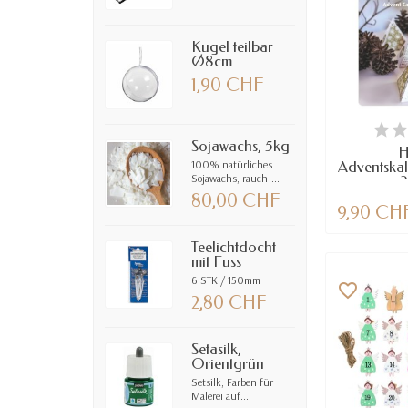
Kugel teilbar
Ø8cm
1,90 CHF
VE
Sojawachs, 5kg
H
100% natürliches
Adventskal
Sojawachs, rauch-...
2
80,00 CHF
9,90 CH
Teelichtdocht
mit Fuss
6 STK / 150mm
favorite_border
2,80 CHF
Setasilk,
Orientgrün
Setsilk, Farben für
Malerei auf...