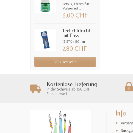
Setsilk, Farben für
Malerei auf...
6,00 CHF
Teelichtdocht
mit Fuss
12 STK / 80mm
2,80 CHF
Alles Bestseller
Kostenlose Lieferung
In der Schweiz ab 150 CHF
Einkaufswert
Info
Versan
Rückga