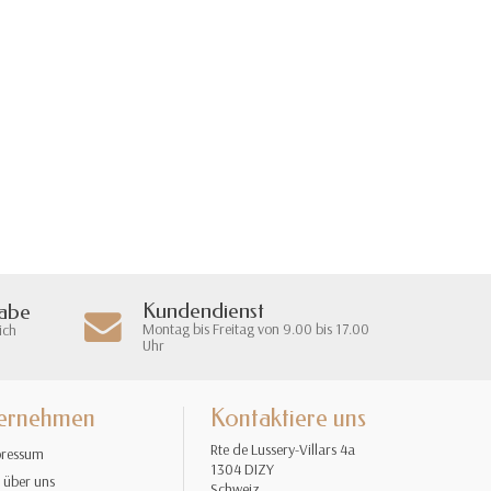
Kundendienst
gabe
Montag bis Freitag von 9.00 bis 17.00
ich
Uhr
ernehmen
Kontaktiere uns
Rte de Lussery-Villars 4a
ressum
1304 DIZY
 über uns
Schweiz