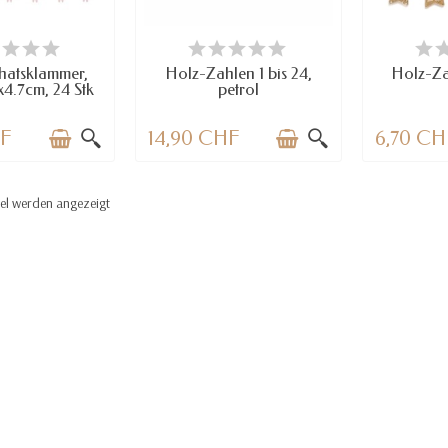
RFÜGBAR
VERFÜGBAR
VE
hatsklammer,
Holz-Zahlen 1 bis 24,
Holz-Zah
x4.7cm, 24 Stk
petrol
HF
14,90 CHF
6,70 CH
kel werden angezeigt