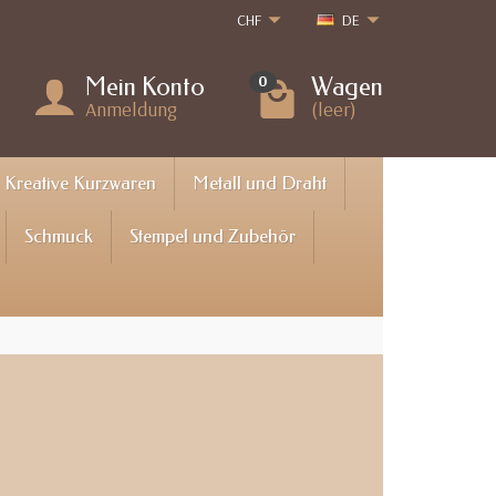
CHF
DE
Mein Konto
Wagen
0
Anmeldung
(leer)
Kreative Kurzwaren
Metall und Draht
Schmuck
Stempel und Zubehör