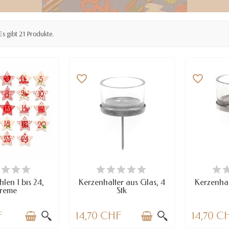
Es gibt 21 Produkte.
favorite_border
favorite_border
RFÜGBAR
NUR NOCH WENIGE TEILE
VE
VERFÜGBAR
len 1 bis 24,
Kerzenhalter aus Glas, 4
Kerzenhal
reme
Stk
F
14,70 CHF
14,70 C