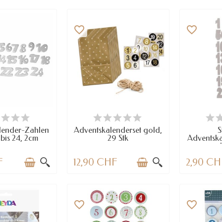
favorite_border
favorite_border
RFÜGBAR
VERFÜGBAR
VE
lender-Zahlen
Adventskalenderset gold,
S
1 bis 24, 2cm
29 Stk
Adventsk
si
F
12,90 CHF
2,90 CH
favorite_border
favorite_border