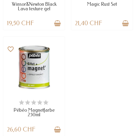
Winsor&Newton Black
Magic Rust Set
Lava texture gel
19,50 CHF
21,40 CHF
favorite_border
VERFÜGBAR
Pébéo Magnetfarbe
250ml
26,60 CHF