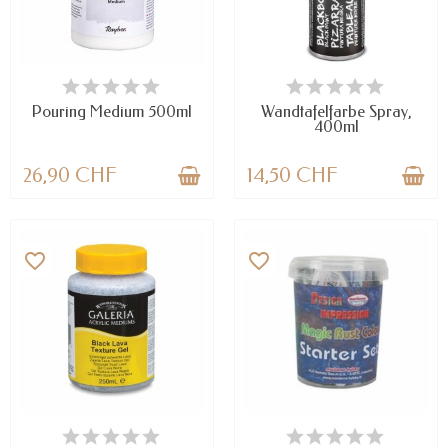
VERFÜGBAR
VERFÜGBAR
Pouring Medium 500ml
Wandtafelfarbe Spray,
400ml
26,90 CHF
14,50 CHF
favorite_border
favorite_border
VERFÜGBAR
VERFÜGBAR