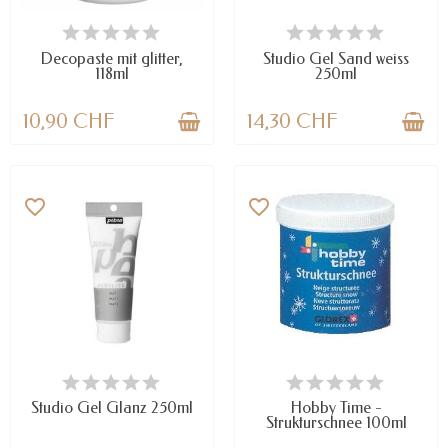
NUR NOCH WENIGE TEILE
NUR NOCH WENIGE TEILE
VERFÜGBAR
VERFÜGBAR
Decopaste mit glitter,
Studio Gel Sand weiss
118ml
250ml
10,90 CHF
14,30 CHF
favorite_border
favorite_border
VERFÜGBAR
VERFÜGBAR
Studio Gel Glanz 250ml
Hobby Time -
Strukturschnee 100ml