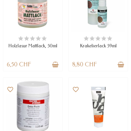
NUR NOCH WENIGE TEILE
VERFÜGBAR
VERFÜGBAR
Holzlasur Mattlack, 50ml
Krakelierlack 59ml
6,50 CHF
8,80 CHF
favorite_border
favorite_border