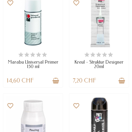
favorite_border
favorite_border
VERFÜGBAR
VERFÜGBAR
Marabu Universal Primer
Kreul - Struktur Designer
150 ml
20ml
14,60 CHF
7,20 CHF
favorite_border
favorite_border