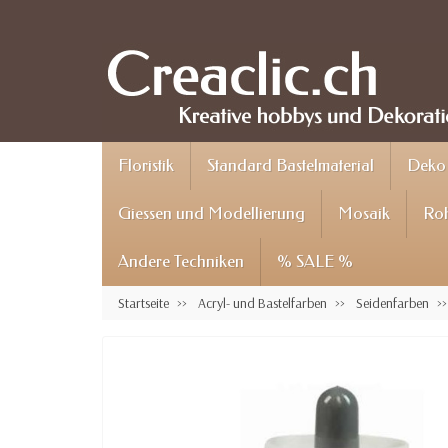
Floristik
Standard Bastelmaterial
Deko 
Giessen und Modellierung
Mosaik
Roh
Andere Techniken
% SALE %
Startseite
Acryl- und Bastelfarben
Seidenfarben