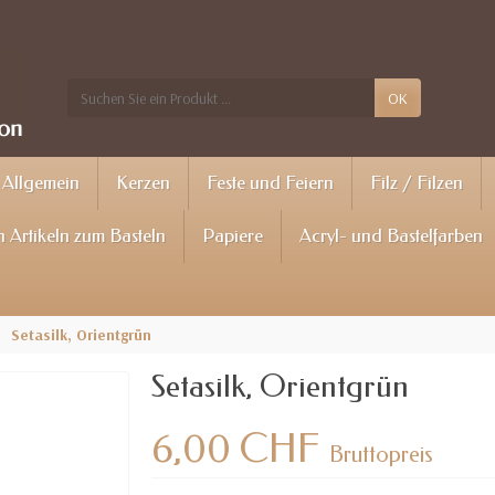
OK
Allgemein
Kerzen
Feste und Feiern
Filz / Filzen
 Artikeln zum Basteln
Papiere
Acryl- und Bastelfarben
Setasilk, Orientgrün
Setasilk, Orientgrün
6,00 CHF
Bruttopreis