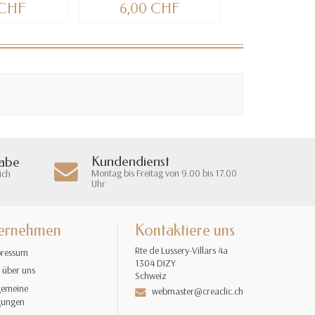
 CHF
6,00 CHF
6,70 
Kundendienst
gabe
Montag bis Freitag von 9.00 bis 17.00
ich
Uhr
ernehmen
Kontaktiere uns
Rte de Lussery-Villars 4a
ressum
1304 DIZY
 über uns
Schweiz
gemeine
webmaster@creaclic.ch
gungen