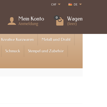
CHF
DE
Mein Konto
Wagen
0
Anmeldung
(leer)
Kreative Kurzwaren
Metall und Draht
Schmuck
Stempel und Zubehör