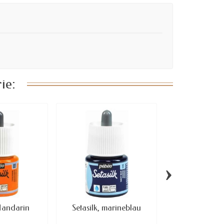
ie:
›
 Mandarin
Setasilk, marineblau
Wasserbasis Gu