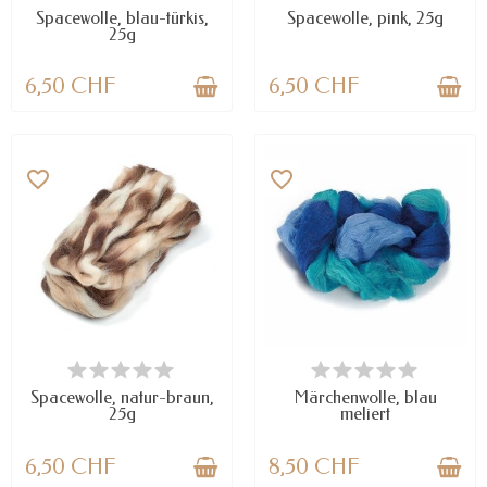
Spacewolle, blau-türkis,
Spacewolle, pink, 25g
25g
6,50 CHF
6,50 CHF
favorite_border
favorite_border
VERFÜGBAR
VERFÜGBAR
Spacewolle, natur-braun,
Märchenwolle, blau
25g
meliert
6,50 CHF
8,50 CHF