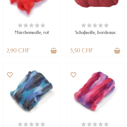
NUR NOCH WENIGE TEILE
VERFÜGBAR
VERFÜGBAR
Märchenwolle, rot
Schafwolle, bordeaux
2,90 CHF
5,50 CHF
favorite_border
favorite_border
VERFÜGBAR
NUR NOCH WENIGE TEILE
VERFÜGBAR