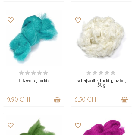
favorite_border
favorite_border
VERFÜGBAR
NUR NOCH WENIGE TEILE
VERFÜGBAR
Filzwolle, türkis
Schafwolle, lockig, natur,
50g
9,90 CHF
6,50 CHF
favorite_border
favorite_border