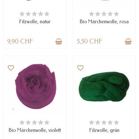
VERFÜGBAR
NUR NOCH WENIGE TEILE
VERFÜGBAR
Filzwolle, natur
Bio Märchenwolle, rosa
9,90 CHF
5,50 CHF
favorite_border
favorite_border
NUR NOCH WENIGE TEILE
VERFÜGBAR
VERFÜGBAR
Bio Märchenwolle, violett
Filzwolle, grün