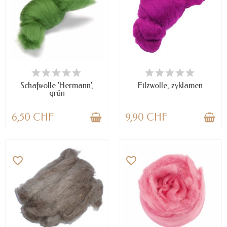
VERFÜGBAR
NUR NOCH WENIGE TEILE
VERFÜGBAR
Schafwolle 'Hermann',
Filzwolle, zyklamen
grün
6,50 CHF
9,90 CHF
favorite_border
favorite_border