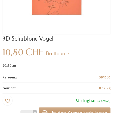
3D Schablone Vogel
10,80 CHF
Bruttopreis
20x30cm
Referenz
094505
Gewicht
0.12 Kg
Verfügbar
favorite_border
(4 artikel)