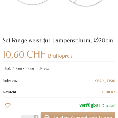
Set Ringe weiss für Lampenschirm, Ø20cm
10,60 CHF
Bruttopreis
Inhalt : 1 Ring + 1 Ring mit Kreuz
Referenz
CP20_TP20
Gewicht
0.08 Kg
Verfügbar
favorite_border
(5 artikel)