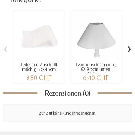
‹
›
Laternen Zuschnitt
Lampenschirm rund,
ic
milchig 33x46cm
Ø19.5cm unten,
12.5cm...
3,80 CHF
6,40 CHF
Rezensionen (0)
Zur Zeit keine Kundenrezensionen.