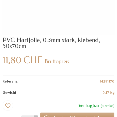
PVC Hartfolie, 0.3mm stark, klebend,
50x70cm
11,80 CHF
Bruttopreis
Referenz
61291170
Gewicht
0.17 Kg
Verfügbar
favorite_border
(8 artikel)