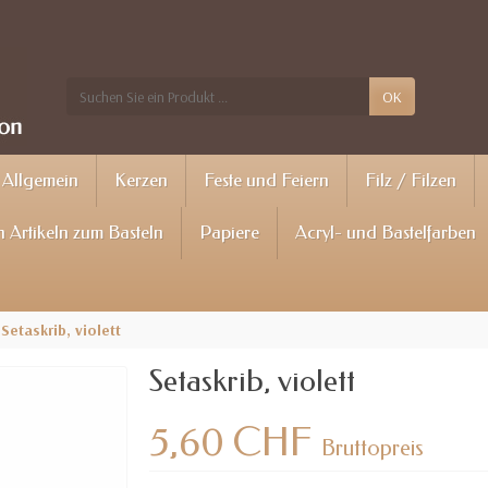
OK
Allgemein
Kerzen
Feste und Feiern
Filz / Filzen
 Artikeln zum Basteln
Papiere
Acryl- und Bastelfarben
Setaskrib, violett
Setaskrib, violett
5,60 CHF
Bruttopreis