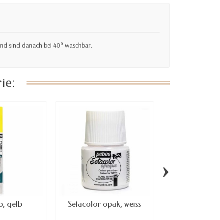
t und sind danach bei 40° waschbar.
ie:
›
b, gelb
Setacolor opak, weiss
Setacolor
frühling