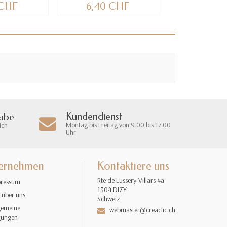
 CHF
6,40 CHF
6,40 
Kundendienst
gabe
Montag bis Freitag von 9.00 bis 17.00
ich
Uhr
ernehmen
Kontaktiere uns
Rte de Lussery-Villars 4a
ressum
1304 DIZY
 über uns
Schweiz
gemeine
webmaster@creaclic.ch
gungen