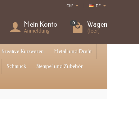
CHF
DE
Mein Konto
Wagen
0
Anmeldung
(leer)
Kreative Kurzwaren
Metall und Draht
Schmuck
Stempel und Zubehör