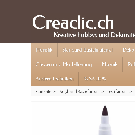
Floristik
Standard Bastelmaterial
Deko 
Giessen und Modellierung
Mosaik
Roh
Andere Techniken
% SALE %
Startseite
Acryl- und Bastelfarben
Textilfarben