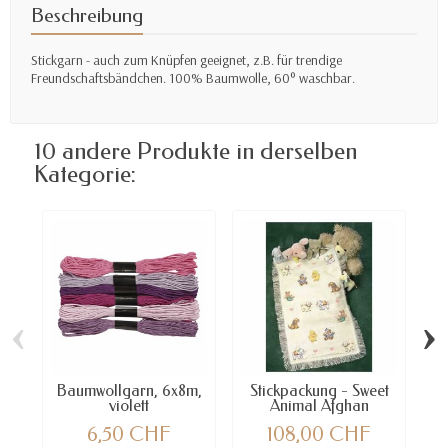
Beschreibung
Stickgarn - auch zum Knüpfen geeignet, z.B. für trendige
Freundschaftsbändchen. 100% Baumwolle, 60° waschbar.
10 andere Produkte in derselben
Kategorie:
‹
›
Baumwollgarn, 6x8m,
Stickpackung - Sweet
St
violett
Animal Afghan
6,50 CHF
108,00 CHF