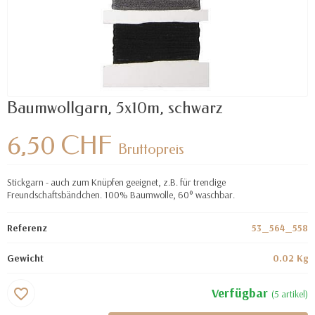
Baumwollgarn, 5x10m, schwarz
6,50 CHF
Bruttopreis
Stickgarn - auch zum Knüpfen geeignet, z.B. für trendige
Freundschaftsbändchen. 100% Baumwolle, 60° waschbar.
Referenz
53_564_558
Gewicht
0.02 Kg
Verfügbar
favorite_border
(5 artikel)