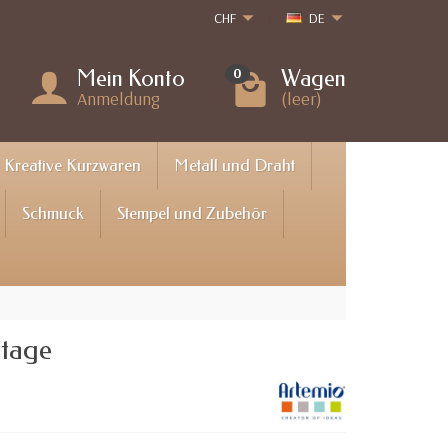
CHF
DE
Mein Konto
Wagen
0
Anmeldung
(leer)
Kreative Kurzwaren
Metall und Draht
Schmuck
Stempel und Zubehör
ntage