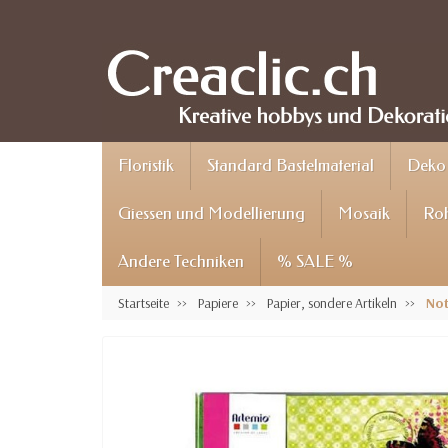
Floristik
Standard Bastelmaterial
Deko 
Giessen und Modellierung
Mosaik
Roh
Andere Techniken
% SALE %
Startseite
Papiere
Papier, sondere Artikeln
Not