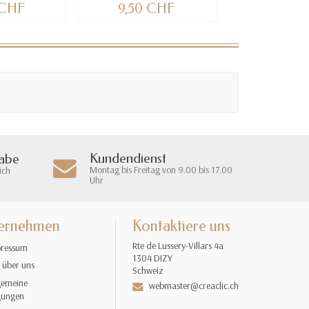
 CHF
9,50 CHF
9,50 
Kundendienst
gabe
Montag bis Freitag von 9.00 bis 17.00
ich
Uhr
ernehmen
Kontaktiere uns
Rte de Lussery-Villars 4a
ressum
1304 DIZY
 über uns
Schweiz
gemeine
webmaster@creaclic.ch
gungen