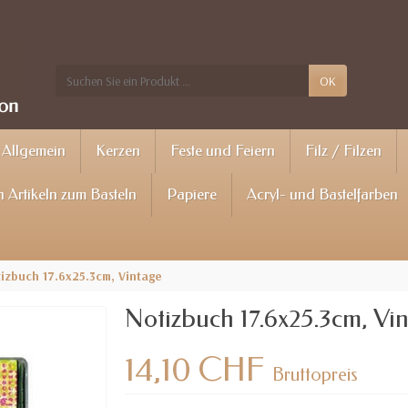
OK
Allgemein
Kerzen
Feste und Feiern
Filz / Filzen
 Artikeln zum Basteln
Papiere
Acryl- und Bastelfarben
izbuch 17.6x25.3cm, Vintage
Notizbuch 17.6x25.3cm, Vi
14,10 CHF
Bruttopreis