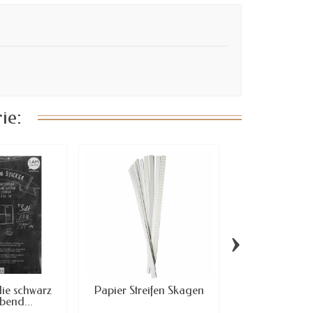
ie:
›
lie schwarz
Papier Streifen Skagen
Papier St
ebend...
Copenh