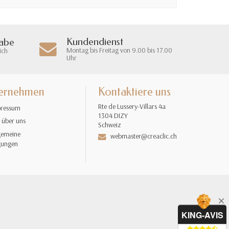
Kundendienst
gabe
Montag bis Freitag von 9.00 bis 17.00
ich
Uhr
ernehmen
Kontaktiere uns
Rte de Lussery-Villars 4a
ressum
1304 DIZY
 über uns
Schweiz
gemeine
webmaster@creaclic.ch
gungen
KING-AVIS