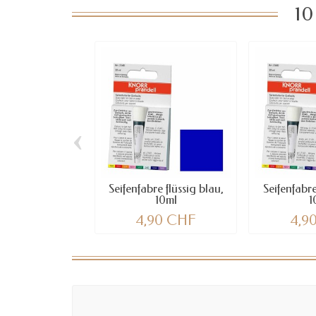
10
‹
Seifenfabre flüssig blau,
Seifenfabre
10ml
1
4,90 CHF
4,9