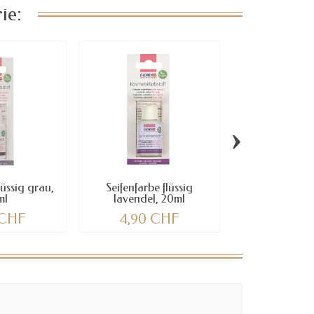
ie:
›
lüssig grau,
Seifenfarbe flüssig
Seifenfarbe flü
ml
lavendel, 20ml
20m
 CHF
4,90 CHF
4,90 