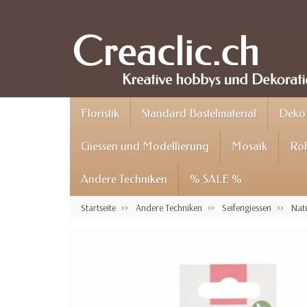
Floristik
Standard Bastelmaterial
Deko 
Giessen und Modellierung
Mosaik
Roh
Andere Techniken
% SALE %
Startseite
Andere Techniken
Seifengiessen
Natu