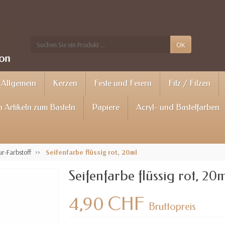
OK
Allgemein
Kerzen
Feste und Feiern
Filz / Filzen
 Artikeln zum Basteln
Papiere
Acryl- und Bastelfarben
r-Farbstoff
Seifenfarbe flüssig rot, 20ml
Seifenfarbe flüssig rot, 20
4,90 CHF
Bruttopreis