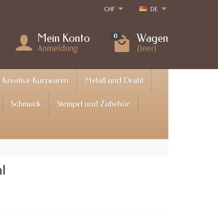
CHF
DE
Mein Konto
Wagen
0
Anmeldung
(leer)
Kreative Kurzwaren
Metall und Draht
Schmuck
Stempel und Zubehör
ml