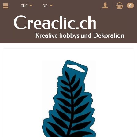
CHF
DE
0