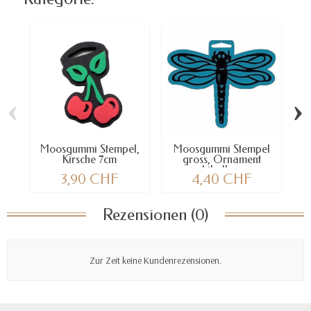
‹
›
Moosgummi Stempel,
Moosgummi Stempel
M
Kirsche 7cm
gross, Ornament
Libelle...
3,90 CHF
4,40 CHF
Rezensionen (0)
Zur Zeit keine Kundenrezensionen.