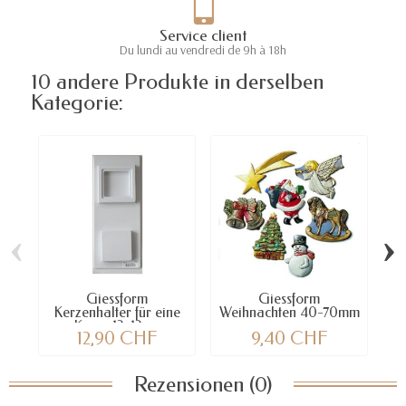
Service client
Du lundi au vendredi de 9h à 18h
10 andere Produkte in derselben
Kategorie:
‹
›
Giessform
Giessform
G
Kerzenhalter für eine
Weihnachten 40-70mm
Kerze 12x12cm
12,90 CHF
9,40 CHF
Rezensionen (0)