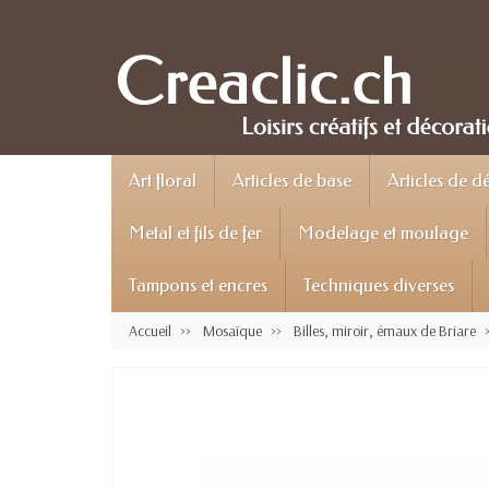
Art floral
Articles de base
Articles de d
Metal et fils de fer
Modelage et moulage
Tampons et encres
Techniques diverses
Accueil
Mosaïque
Billes, miroir, émaux de Briare