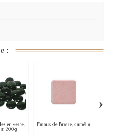
e :
›
les en verre,
Emaux de Briare, camélia
Galets en c
ir, 200g
300g mix