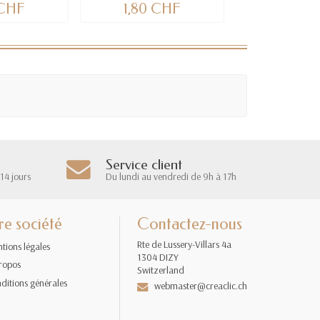
 CHF
1,80 CHF
19,70 
Service client
14 jours
Du lundi au vendredi de 9h à 17h
re société
Contactez-nous
Rte de Lussery-Villars 4a
tions légales
1304 DIZY
ropos
Switzerland
ditions générales
webmaster@creaclic.ch