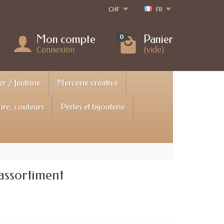
CHF
FR
Mon compte
Panier
0
Connexion
(vide)
er / feutrine
Mercerie créative
ure, couleurs
Perles et bijouterie
 assortiment