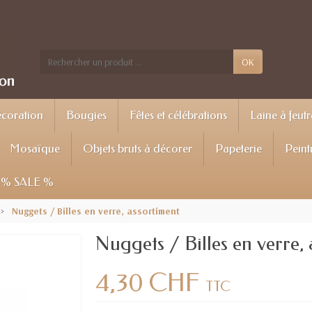
OK
écoration
Bougies
Fêtes et célébrations
Laine à feutr
Mosaïque
Objets bruts à décorer
Papeterie
Peint
% SALE %
Nuggets / Billes en verre, assortiment
Nuggets / Billes en verre,
4,30 CHF
TTC