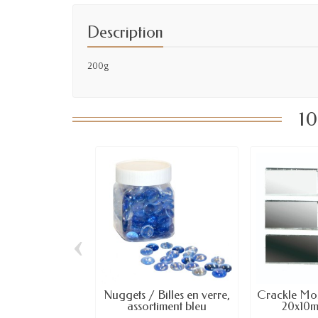
Description
200g
10
‹
Nuggets / Billes en verre,
Crackle Mosa
assortiment bleu
20x10m