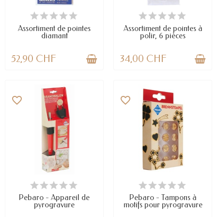
DERNIERS ARTICLES EN STOCK
EN STOCK
Assortiment de pointes
Assortiment de pointes à
diamant
polir, 6 pièces
52,90 CHF
34,00 CHF
favorite_border
favorite_border
EN STOCK
EN STOCK
Pebaro - Appareil de
Pebaro - Tampons à
pyrogravure
motifs pour pyrogravure