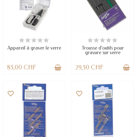
DERNIERS ARTICLES EN STOCK
DERNIERS ARTICLES EN STOCK
Appareil à graver le verre
Trousse d'outils pour
gravure sur verre
85,00 CHF
29,50 CHF
favorite_border
favorite_border