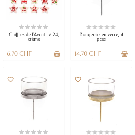
EN STOCK
DERNIERS ARTICLES EN STOCK
Chiffres de l'Avent 1 à 24,
Bougeoirs en verre, 4
crème
pces
6,70 CHF
14,70 CHF
favorite_border
favorite_border
EN STOCK
EN STOCK