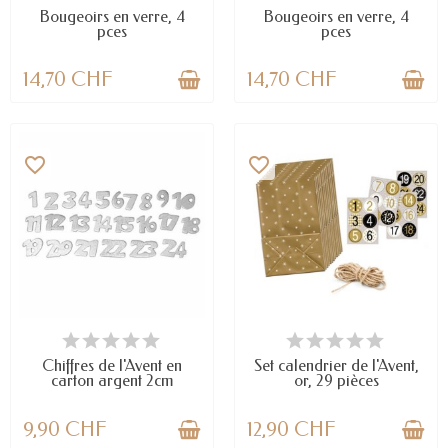
Bougeoirs en verre, 4
Bougeoirs en verre, 4
pces
pces
14,70 CHF
14,70 CHF
favorite_border
favorite_border
EN STOCK
EN STOCK
Chiffres de l'Avent en
Set calendrier de l'Avent,
carton argent 2cm
or, 29 pièces
9,90 CHF
12,90 CHF