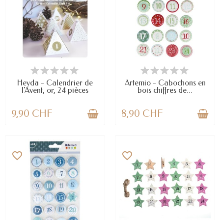
EN STOCK
EN STOCK
Heyda - Calendrier de
Artemio - Cabochons en
l'Avent, or, 24 pièces
bois chiffres de...
9,90 CHF
8,90 CHF
favorite_border
favorite_border