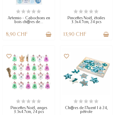
EN STOCK
EN STOCK
Artemio - Cabochons en
Pincettes Noël, étoiles
bois chiffres de...
3.5x4.7cm, 24 pcs
8,90 CHF
13,90 CHF
favorite_border
favorite_border
EN STOCK
EN STOCK
Pincettes Noël, anges
Chiffres de l'Avent 1 à 24,
3.5x4.7cm, 24 pcs
pétrole