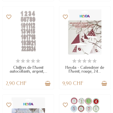
favorite_border
favorite_border
EN STOCK
EN STOCK
Chiffres de l'Avent
Heyda - Calendrier de
autocollants, argent,...
l'Avent, rouge, 24...
2,90 CHF
9,90 CHF
favorite_border
favorite_border