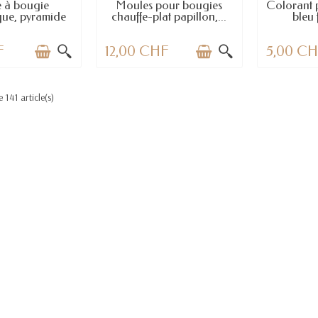
 à bougie
Moules pour bougies
Colorant p
ue, pyramide
chauffe-plat papillon,...
bleu 
F
12,00 CHF
5,00 C
 141 article(s)