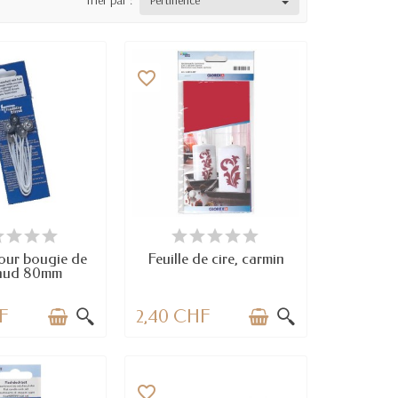
Trier par :
Pertinence
favorite_border
N STOCK
EN STOCK
our bougie de
Feuille de cire, carmin
aud 80mm
F
2,40 CHF
favorite_border