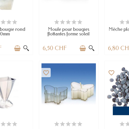
TICLES EN STOCK
DERNIERS ARTICLES EN STOCK
E
 bougie rond
Moule pour bougies
Mèche pla
80mm
flottantes forme soleil
F
6,50 CHF
6,80 C
favorite_border
favorite_border
 STOCK
DERNIERS ARTICLES EN STOCK
E