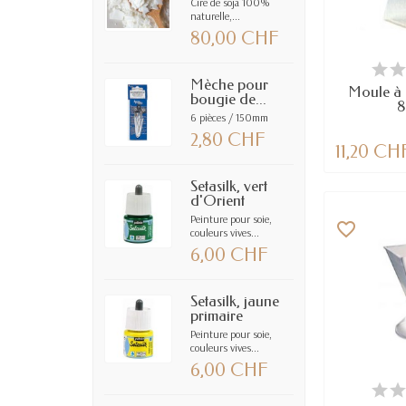
Cire de soja 100%
naturelle,...
80,00 CHF
DERNIERS AR
Mèche pour
Moule à
bougie de...
6 pièces / 150mm
2,80 CHF
11,20 CH
Setasilk, vert
d'Orient
Peinture pour soie,
favorite_border
couleurs vives...
6,00 CHF
Setasilk, jaune
primaire
Peinture pour soie,
couleurs vives...
6,00 CHF
EN