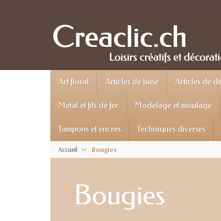
Art floral
Articles de base
Articles de d
Metal et fils de fer
Modelage et moulage
Tampons et encres
Techniques diverses
Accueil
Bougies
Bougies