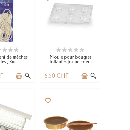
N STOCK
DERNIERS ARTICLES EN STOCK
ent de mèches
Moule pour bougies
ates , 3m
flottantes forme coeur
HF
6,50 CHF
favorite_border