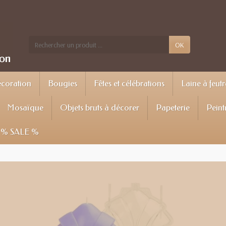
OK
écoration
Bougies
Fêtes et célébrations
Laine à feutr
Mosaïque
Objets bruts à décorer
Papeterie
Peint
% SALE %