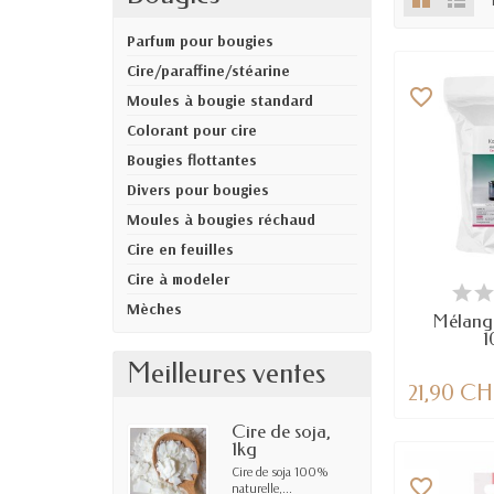
Parfum pour bougies
Cire/paraffine/stéarine
favorite_border
Moules à bougie standard
Colorant pour cire
Bougies flottantes
Divers pour bougies
Moules à bougies réchaud
Cire en feuilles
Cire à modeler
EN
Mèches
Mélang
1
Meilleures ventes
21,90 C
Cire de soja,
1kg
Cire de soja 100%
favorite_border
naturelle,...