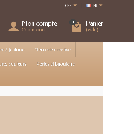
CHF
FR
Mon compte
Panier
0
Connexion
(vide)
er / feutrine
Mercerie créative
ure, couleurs
Perles et bijouterie