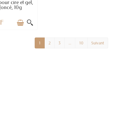
our cire et gel,
foncé, 10g
HF
1
2
3
…
10
Suivant