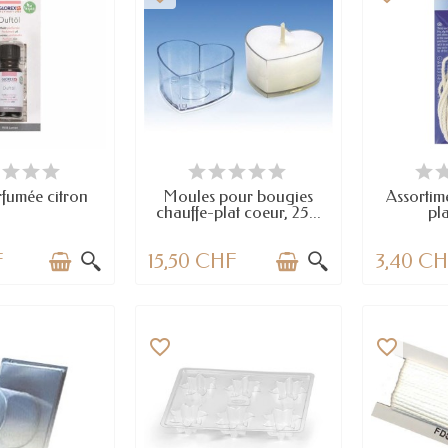
 STOCK
DERNIERS ARTICLES EN STOCK
E
rfumée citron
Moules pour bougies
Assortim
chauffe-plat coeur, 25...
pl
F
15,50 CHF
3,40 C
favorite_border
favorite_border