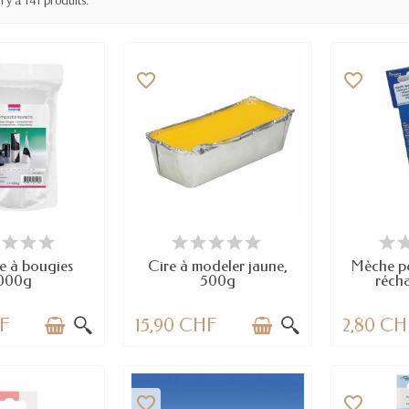
Il y a 141 produits.
favorite_border
favorite_border
 STOCK
EN STOCK
E
e à bougies
Cire à modeler jaune,
Mèche p
000g
500g
réch
HF
15,90 CHF
2,80 CH
favorite_border
favorite_border