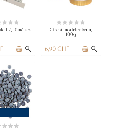
N STOCK
EN STOCK
te F2, 10mètres
Cire à modeler brun,
100g
HF
6,90 CHF
N STOCK