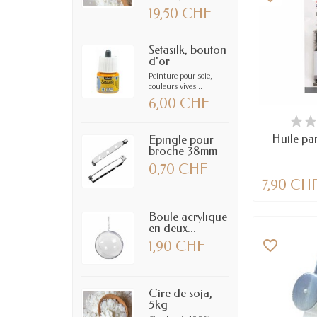
19,50 CHF
Setasilk, bouton
d'or
Peinture pour soie,
couleurs vives...
6,00 CHF
EN
Huile pa
Epingle pour
broche 38mm
0,70 CHF
7,90 CH
Boule acrylique
en deux...
favorite_border
1,90 CHF
Cire de soja,
5kg