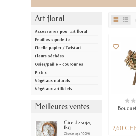
Art floral
Accessoires pour art floral
Feuilles squelette
favorite_border
Ficelle papier / Twistart
Fleurs séchées
Osier/paille - couronnes
Pistils
Végétaux naturels
Végétaux artificiels
EN
Meilleures ventes
Bouquet 
Cire de soja,
1kg
2,60 CH
Cire de soja 100%