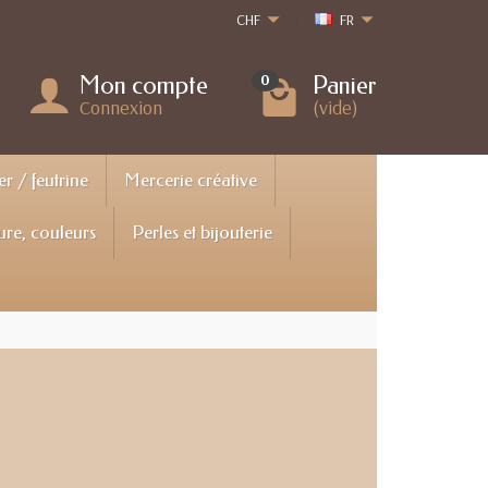
CHF
FR
Mon compte
Panier
0
Connexion
(vide)
er / feutrine
Mercerie créative
ure, couleurs
Perles et bijouterie