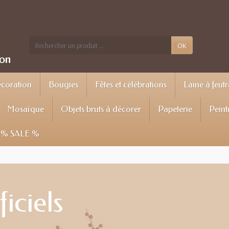
OK
écoration
Bougies
Fêtes et célébrations
Laine à feutr
Mosaïque
Objets bruts à décorer
Papeterie
Peint
% SALE %
iciels