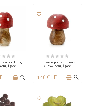
favorite_border
N STOCK
DERNIERS ARTICLES EN STOCK
non en bois,
Champignon en bois,
3cm, 1 pce
6.5x4.7cm, 1 pce
HF
4,40 CHF
favorite_border