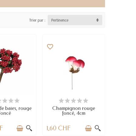
Trier par :
Pertinence
favorite_border
N STOCK
EN STOCK
e baies, rouge
Champignon rouge
foncé
foncé, 4cm
F
1,60 CHF