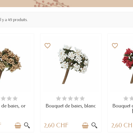
Il y a 49 produits.
favorite_border
favorite_border
 STOCK
EN STOCK
E
de baies, or
Bouquet de baies, blanc
Bouquet d
F
2,60 CHF
2,60 CH