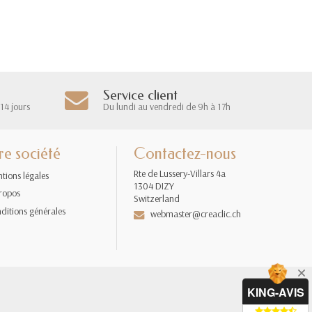
Service client
14 jours
Du lundi au vendredi de 9h à 17h
re société
Contactez-nous
Rte de Lussery-Villars 4a
tions légales
1304 DIZY
ropos
Switzerland
ditions générales
webmaster@creaclic.ch
KING-AVIS