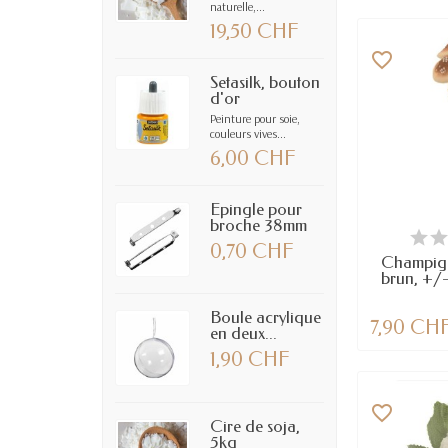
naturelle,...
19,50 CHF
favorite_border
Setasilk, bouton
d'or
Peinture pour soie,
couleurs vives...
6,00 CHF
Epingle pour
broche 38mm
EN
0,70 CHF
Champign
brun, +/-
Boule acrylique
7,90 CH
en deux...
1,90 CHF
favorite_border
Cire de soja,
5kg