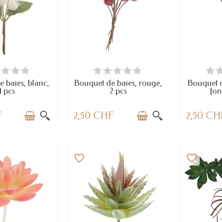
TICLES EN STOCK
EN STOCK
E
 baies, blanc,
Bouquet de baies, rouge,
Bouquet d
4 pcs
2 pcs
fon
F
2,50 CHF
2,50 CH
favorite_border
favorite_border