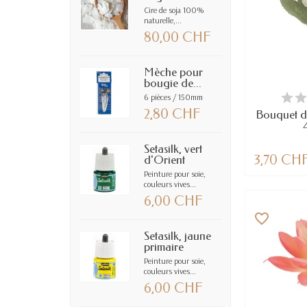
Cire de soja 100%
naturelle,...
80,00 CHF
Mèche pour
bougie de...
DERNIERS AR
6 pièces / 150mm
2,80 CHF
Bouquet de
Setasilk, vert
3,70 CH
d'Orient
Peinture pour soie,
couleurs vives...
6,00 CHF
favorite_border
Setasilk, jaune
primaire
Peinture pour soie,
couleurs vives...
6,00 CHF