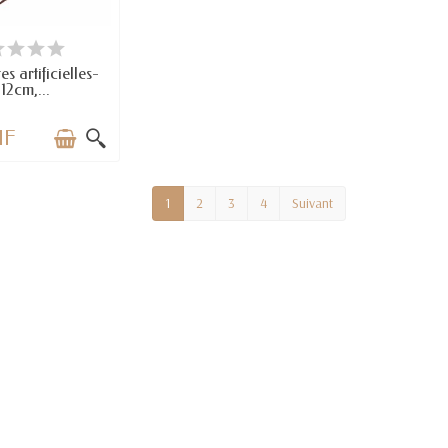
RTICLES EN STOCK
s artificielles-
12cm,...
HF
1
2
3
4
Suivant