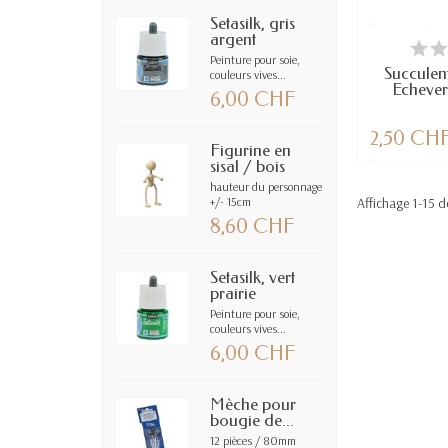
Setasilk, gris
argent
EN
Peinture pour soie,
Succulente
couleurs vives...
Echever
6,00 CHF
2,50 CH
Figurine en
sisal / bois
hauteur du personnage
+/- 15cm
Affichage 1-15 de
8,60 CHF
Setasilk, vert
prairie
Peinture pour soie,
couleurs vives...
6,00 CHF
Mèche pour
bougie de...
12 pièces / 80mm