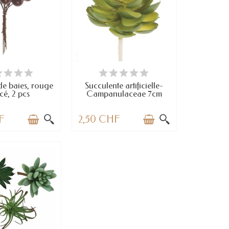
N STOCK
EN STOCK
e baies, rouge
Succulente artificielle-
cé, 2 pcs
Campanulaceae 7cm
F
2,50 CHF