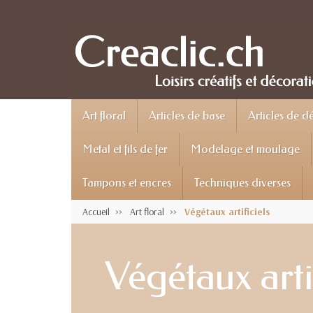
Art floral
Articles de base
Articles de d
Metal et fils de fer
Modelage et moulage
Tampons et encres
Techniques diverses
Accueil
Art floral
Végétaux artificiels
Végétaux artif