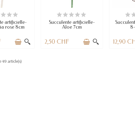
 STOCK
EN STOCK
DERNIERS A
 artificielle-
Succulente artificielle-
Succulente
ia rose 8cm
Aloe 7cm
8-
F
2,50 CHF
12,90 C
 49 article(s)