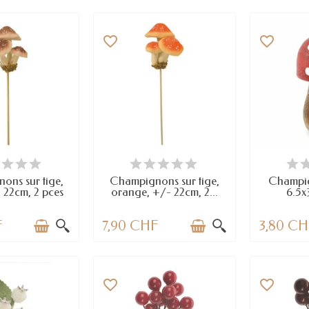
favorite_border
favorite_border
 STOCK
EN STOCK
E
ons sur tige,
Champignons sur tige,
Champig
 22cm, 2 pces
orange, +/- 22cm, 2...
6.5x
F
7,90 CHF
3,80 C
favorite_border
favorite_border