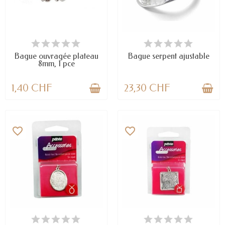
EN STOCK
DERNIERS ARTICLES EN STOCK
Bague ouvragée plateau
Bague serpent ajustable
8mm, 1 pce
1,40 CHF
23,30 CHF
favorite_border
favorite_border
EN STOCK
EN STOCK