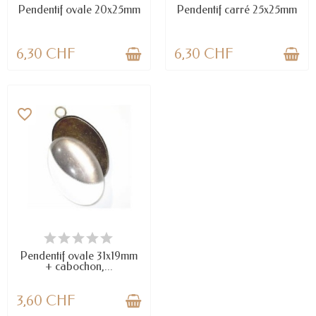
Pendentif ovale 20x25mm
Pendentif carré 25x25mm
6,30 CHF
6,30 CHF
favorite_border
EN STOCK
Pendentif ovale 31x19mm
+ cabochon,...
3,60 CHF