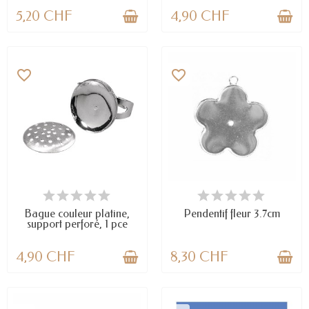
5,20 CHF
4,90 CHF
favorite_border
favorite_border
EN STOCK
EN STOCK
Bague couleur platine,
Pendentif fleur 3.7cm
support perforé, 1 pce
4,90 CHF
8,30 CHF