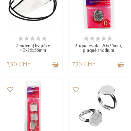
DERNIERS ARTICLES EN STOCK
EN STOCK
Pendentif trapèze
Bague ovale, 20x25mm,
40x25x55mm
plaqué rhodium
7,90 CHF
7,20 CHF
favorite_border
favorite_border