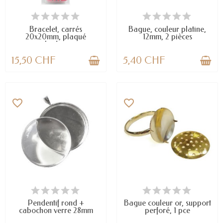
EN STOCK
EN STOCK
Bracelet, carrés
Bague, couleur platine,
20x20mm, plaqué
12mm, 2 pièces
rhodium
15,50 CHF
5,40 CHF
favorite_border
favorite_border
EN STOCK
EN STOCK
Pendentif rond +
Bague couleur or, support
cabochon verre 28mm
perforé, 1 pce