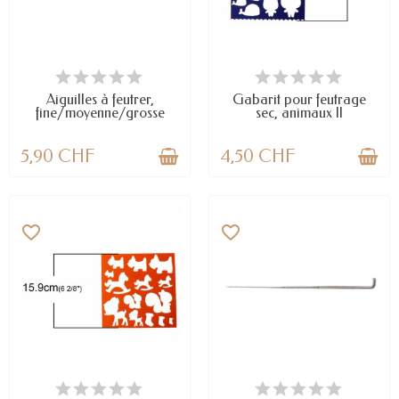
EN STOCK
DERNIERS ARTICLES EN STOCK
Aiguilles à feutrer,
Gabarit pour feutrage
fine/moyenne/grosse
sec, animaux II
5,90 CHF
4,50 CHF
favorite_border
favorite_border
EN STOCK
EN STOCK