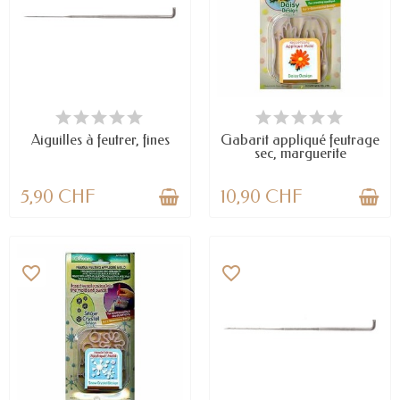
EN STOCK
EN STOCK
Aiguilles à feutrer, fines
Gabarit appliqué feutrage
sec, marguerite
5,90 CHF
10,90 CHF
favorite_border
favorite_border