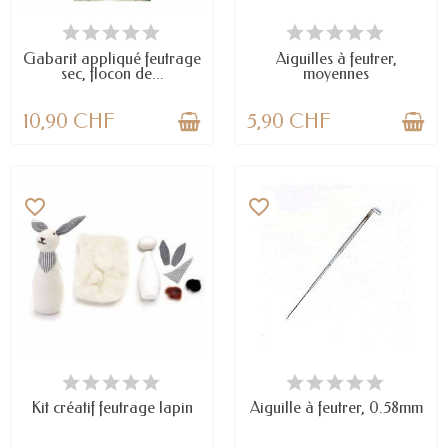
DERNIERS ARTICLES EN STOCK
EN STOCK
Gabarit appliqué feutrage
Aiguilles à feutrer,
sec, flocon de...
moyennes
10,90 CHF
5,90 CHF
favorite_border
favorite_border
EN STOCK
DERNIERS ARTICLES EN STOCK
Kit créatif feutrage lapin
Aiguille à feutrer, 0.58mm