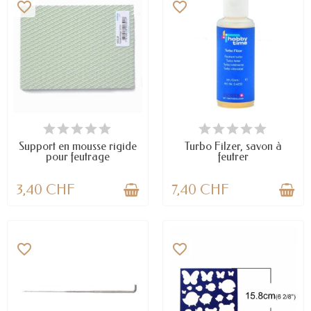
favorite_border
favorite_border
EN STOCK
EN STOCK
Support en mousse rigide
Turbo Filzer, savon à
pour feutrage
feutrer
3,40 CHF
7,40 CHF
favorite_border
favorite_border