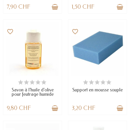
7,90 CHF
1,50 CHF
favorite_border
favorite_border
EN STOCK
EN STOCK
Savon à l'huile d'olive
Support en mousse souple
pour feutrage humide
9,80 CHF
3,20 CHF