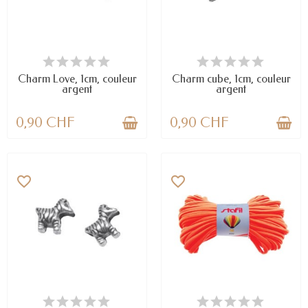
EN STOCK
EN STOCK
Charm Love, 1cm, couleur
Charm cube, 1cm, couleur
argent
argent
0,90 CHF
0,90 CHF
favorite_border
favorite_border
EN STOCK
EN STOCK