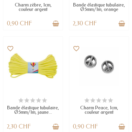
Charm zèbre, 1cm,
Bande élastique tubulaire,
couleur argent
Ø5mm/1m, orange
0,90 CHF
2,30 CHF
favorite_border
favorite_border
EN STOCK
DERNIERS ARTICLES EN STOCK
Bande élastique tubulaire,
Charm Peace, 1cm,
Ø5mm/1m, jaune...
couleur argent
2,30 CHF
0,90 CHF