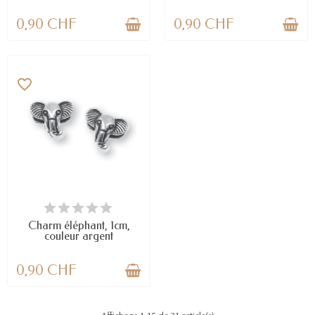
0,90 CHF
0,90 CHF
favorite_border
EN STOCK
Charm éléphant, 1cm,
couleur argent
0,90 CHF