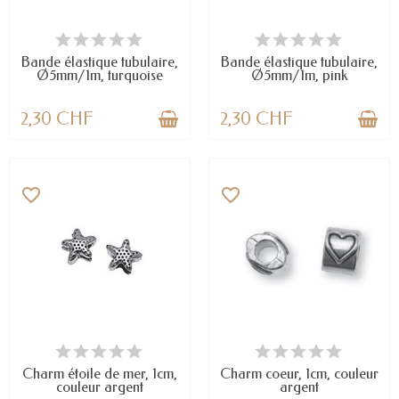
EN STOCK
EN STOCK
Bande élastique tubulaire,
Bande élastique tubulaire,
Ø5mm/1m, turquoise
Ø5mm/1m, pink
2,30 CHF
2,30 CHF
favorite_border
favorite_border
EN STOCK
EN STOCK
Charm étoile de mer, 1cm,
Charm coeur, 1cm, couleur
couleur argent
argent