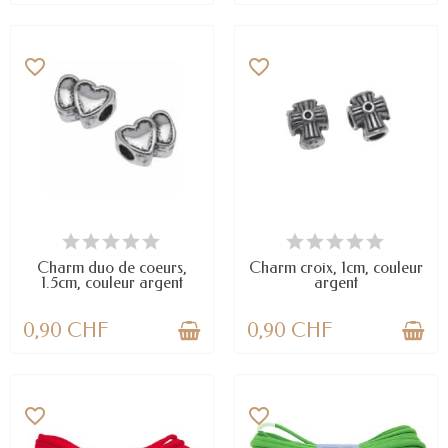
favorite_border
favorite_border
EN STOCK
EN STOCK
Charm duo de coeurs,
Charm croix, 1cm, couleur
1.5cm, couleur argent
argent
0,90 CHF
0,90 CHF
favorite_border
favorite_border