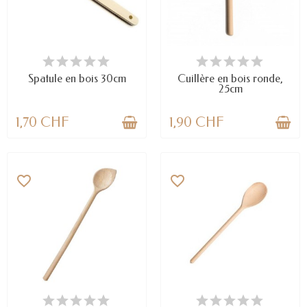
DERNIERS ARTICLES EN STOCK
EN STOCK
Spatule en bois 30cm
Cuillère en bois ronde,
25cm
1,70 CHF
1,90 CHF
favorite_border
favorite_border
EN STOCK
EN STOCK