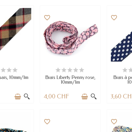
favorite_border
favorite_border
 STOCK
DERNIERS ARTICLES EN STOCK
E
ssais, 10mm/1m
Biais Liberty Penny rose,
Biais à p
10mm/1m
1
F
4,00 CHF
3,60 C
favorite_border
favorite_border