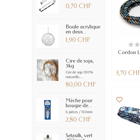
0,70 CHF
Boule acrylique
en deux...
1,90 CHF
EN
Cordon Li
Cire de soja,
5kg
3,70 CH
Cire de soja 100%
naturelle,...
80,00 CHF
favorite_border
Mèche pour
bougie de...
6 pièces / 150mm
2,80 CHF
Setasilk, vert