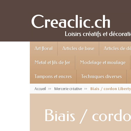
Art floral
Articles de base
Articles de d
Metal et fils de fer
Modelage et moulage
Tampons et encres
Techniques diverses
Accueil
Mercerie créative
Biais / cordon Liberty
Biais / cordo