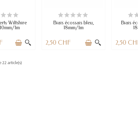
 STOCK
EN STOCK
E
erty Wiltshire
Biais écossais bleu,
Biais éc
, 10mm/1m
18mm/1m
1
F
2,50 CHF
2,50 CH
 22 article(s)