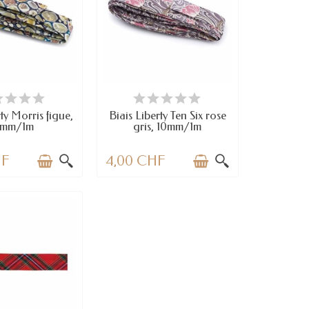
N STOCK
DERNIERS ARTICLES EN STOCK
rty Morris figue,
Biais Liberty Ten Six rose
0mm/1m
gris, 10mm/1m
HF
4,00 CHF