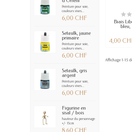
d'Orient
Peinture pour soie,
couleurs vives...
EN
6,00 CHF
Biais Lib
bleu
Setasilk, jaune
primaire
4,00 CH
Peinture pour soie,
couleurs vives...
6,00 CHF
Affichage 1-15 de
Setasilk, gris
argent
Peinture pour soie,
couleurs vives...
6,00 CHF
Figurine en
sisal / bois
hauteur du personnage
+/- 15cm
8,60 CHF