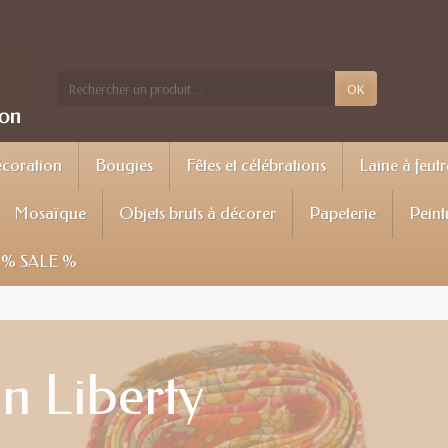
OK
écoration
Bougies
Fêtes et célébrations
Laine à feutr
Mosaïque
Objets bruts à décorer
Papeterie
Peint
% SALE %
n Liberty