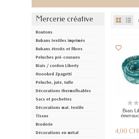
Mercerie créative
Boutons
Rubans textiles imprimés
favorite_border
Rubans étroits et fibres
Peluches pré-cousues
Biais / cordon Liberty
Hoooked Zpagetti
Peluche, jute, tulle
Décorations thermofixables
Sacs et pochettes
DERNIERS AR
Décorations mat. textile
Biais L
émeraud
Tissus
Broderie
4,00 CH
Décorations en métal