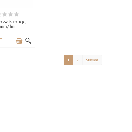
N STOCK
ossais rouge,
8mm/1m
F
1
2
Suivant