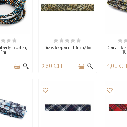
 STOCK
EN STOCK
E
berty Trosten,
Biais léopard, 10mm/1m
Biais Libe
1m
1
F
2,60 CHF
4,00 C
favorite_border
favorite_border