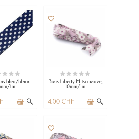
favorite_border
N STOCK
EN STOCK
ois bleu/blanc
Biais Liberty Mitsi mauve,
0mm/1m
10mm/1m
HF
4,00 CHF
favorite_border