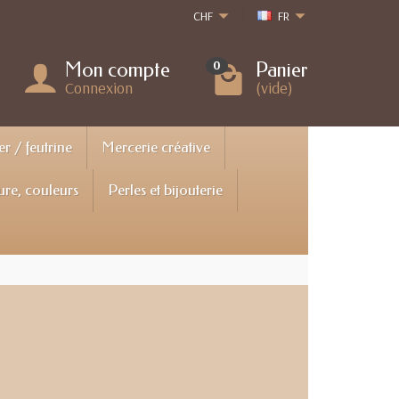
CHF
FR
Mon compte
Panier
0
Connexion
(vide)
er / feutrine
Mercerie créative
ure, couleurs
Perles et bijouterie