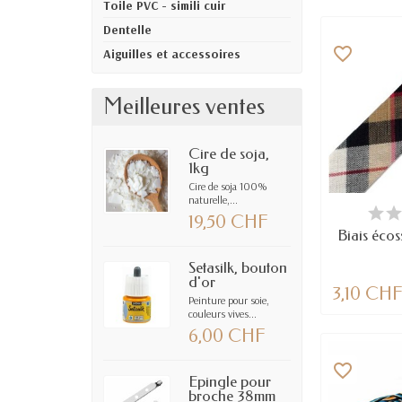
Toile PVC - simili cuir
Dentelle
favorite_border
Aiguilles et accessoires
Meilleures ventes
Cire de soja,
1kg
Cire de soja 100%
naturelle,...
EN
19,50 CHF
Biais éco
Setasilk, bouton
d'or
3,10 CH
Peinture pour soie,
couleurs vives...
6,00 CHF
favorite_border
Epingle pour
broche 38mm