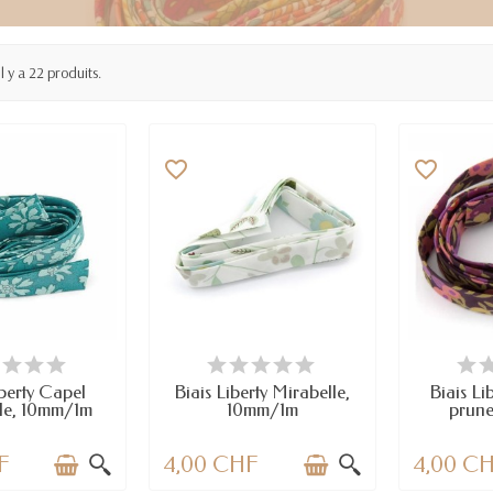
Il y a 22 produits.
favorite_border
favorite_border
TICLES EN STOCK
EN STOCK
DERNIERS A
iberty Capel
Biais Liberty Mirabelle,
Biais Li
e, 10mm/1m
10mm/1m
prun
F
4,00 CHF
4,00 C