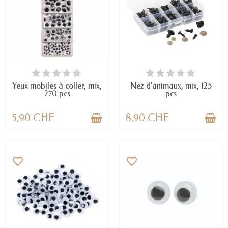
EN STOCK
DERNIERS ARTICLES EN STOCK
Yeux mobiles à coller, mix,
Nez d'animaux, mix, 125
270 pcs
pcs
5,90 CHF
8,90 CHF
favorite_border
favorite_border