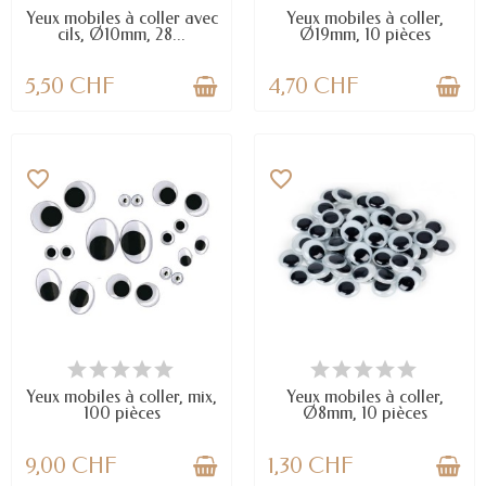
Yeux mobiles à coller avec
Yeux mobiles à coller,
cils, Ø10mm, 28...
Ø19mm, 10 pièces
5,50 CHF
4,70 CHF
favorite_border
favorite_border
EN STOCK
EN STOCK
Yeux mobiles à coller, mix,
Yeux mobiles à coller,
100 pièces
Ø8mm, 10 pièces
9,00 CHF
1,30 CHF