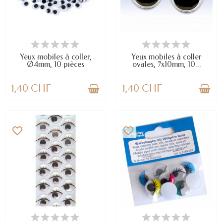
EN STOCK
EN STOCK
Yeux mobiles à coller,
Yeux mobiles à coller
Ø4mm, 10 pièces
ovales, 7x10mm, 10...
1,40 CHF
1,40 CHF
favorite_border
favorite_border
EN STOCK
EN STOCK