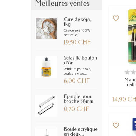
Meilleures ventes
favorite_border
Cire de soja,
1kg
Cire de soja 100%
naturelle,...
19,50 CHF
Setasilk, bouton
d'or
Peinture pour soie,
EN
couleurs vives...
Manus
6,00 CHF
call
Epingle pour
14,90 C
broche 38mm
0,70 CHF
favorite_border
Boule acrylique
en deux...