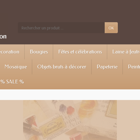
OK
écoration
Bougies
Fêtes et célébrations
Laine à feutr
Mosaïque
Objets bruts à décorer
Papeterie
Peint
% SALE %