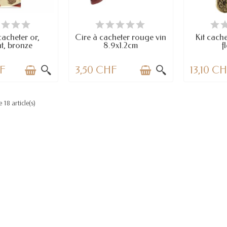
 STOCK
DERNIERS ARTICLES EN STOCK
DERNIERS A
cacheter or,
Cire à cacheter rouge vin
Kit cache
t, bronze
8.9x1.2cm
f
HF
3,50 CHF
13,10 C
 18 article(s)