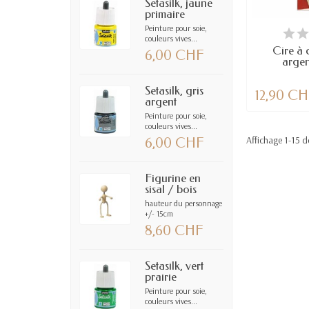
Setasilk, jaune
primaire
Peinture pour soie,
EN
couleurs vives...
Cire à 
6,00 CHF
argen
Setasilk, gris
12,90 C
argent
Peinture pour soie,
couleurs vives...
Affichage 1-15 de
6,00 CHF
Figurine en
sisal / bois
hauteur du personnage
+/- 15cm
8,60 CHF
Setasilk, vert
prairie
Peinture pour soie,
couleurs vives...