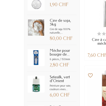
1,90 CHF
Cire de soja,
5kg
Cire de soja 100%
EN
naturelle,...
80,00 CHF
Cire à c
mèch
Mèche pour
bougie de...
7,60 CH
6 pièces / 150mm
2,80 CHF
favorite_border
Setasilk, vert
d'Orient
Peinture pour soie,
couleurs vives...
6,00 CHF