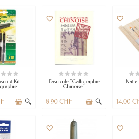
favorite_border
favorite_border
 STOCK
DERNIERS ARTICLES EN STOCK
E
cript Kit
Fascicule "Calligraphie
Natte
igraphie
Chinoise"
HF
8,90 CHF
14,00 C
favorite_border
favorite_border