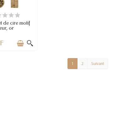
RTICLES EN STOCK
t de cire motif
leur, or
HF
1
2
Suivant