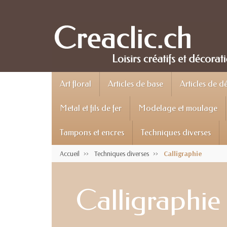
Art floral
Articles de base
Articles de d
Metal et fils de fer
Modelage et moulage
Tampons et encres
Techniques diverses
Accueil
Techniques diverses
Calligraphie
Calligraphie