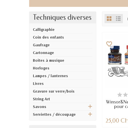
Techniques diverses
Calligraphie
Coin des enfants
favorite_border
Gaufrage
Cartonnage
Boîtes à musique
Horloges
Lampes / lanternes
Livres
Gravure sur verre/bois
DERNIERS AR
String Art
Winsor&Ne
pour c
Savons
Serviettes / découpage
25,00 C