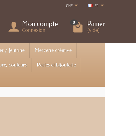
CHF
FR
Mon compte
Panier
0
Connexion
(vide)
er / feutrine
Mercerie créative
ure, couleurs
Perles et bijouterie