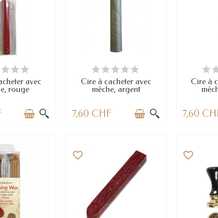
 STOCK
DERNIERS ARTICLES EN STOCK
E
acheter avec
Cire à cacheter avec
Cire à 
e, rouge
mèche, argent
mèch
F
7,60 CHF
7,60 CH
favorite_border
favorite_border