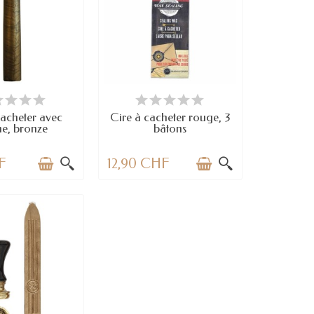
N STOCK
EN STOCK
cacheter avec
Cire à cacheter rouge, 3
e, bronze
bâtons
F
12,90 CHF