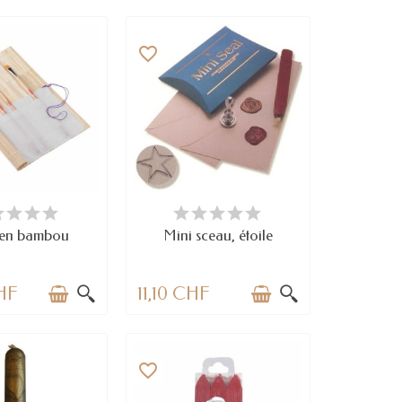
favorite_border
N STOCK
DERNIERS ARTICLES EN STOCK
 en bambou
Mini sceau, étoile
HF
11,10 CHF
favorite_border