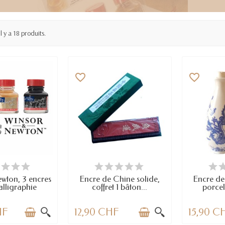
Il y a 18 produits.
favorite_border
favorite_border
TICLES EN STOCK
DERNIERS ARTICLES EN STOCK
DERNIERS A
wton, 3 encres
Encre de Chine solide,
Encre de
alligraphie
coffret 1 bâton...
porcel
HF
12,90 CHF
15,90 C