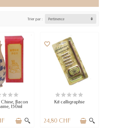
Trier par :
Pertinence
favorite_border
RTICLES EN STOCK
DERNIERS ARTICLES EN STOCK
 Chine, flacon
Kit calligraphie
aine, 150ml
HF
24,80 CHF