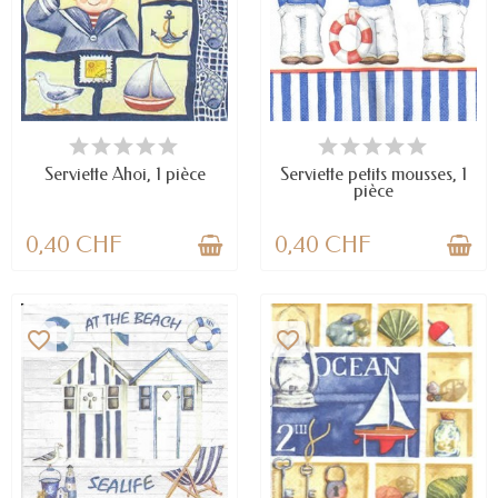
EN STOCK
EN STOCK
Serviette Ahoi, 1 pièce
Serviette petits mousses, 1
pièce
0,40 CHF
0,40 CHF
favorite_border
favorite_border