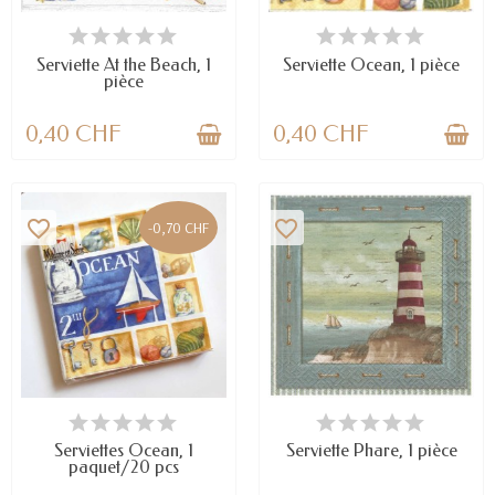
EN STOCK
EN STOCK
Serviette At the Beach, 1
Serviette Ocean, 1 pièce
pièce
0,40 CHF
0,40 CHF
favorite_border
favorite_border
-0,70 CHF
EN STOCK
EN STOCK
Serviettes Ocean, 1
Serviette Phare, 1 pièce
paquet/20 pcs