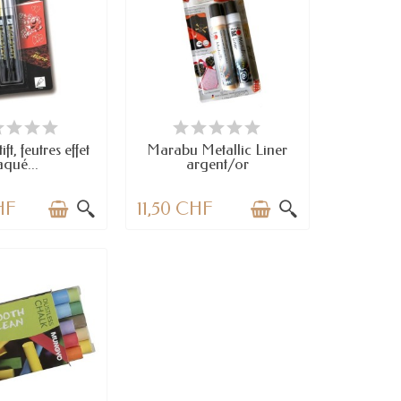
N STOCK
EN STOCK
ft, feutres effet
Marabu Metallic Liner
aqué...
argent/or
HF
11,50 CHF