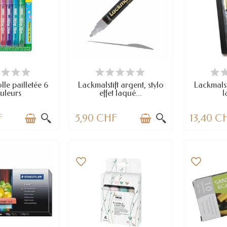
 STOCK
EN STOCK
E
le pailletée 6
Lackmalstift argent, stylo
Lackmalsti
uleurs
effet laqué...
l
F
5,90 CHF
13,40 C
favorite_border
favorite_border