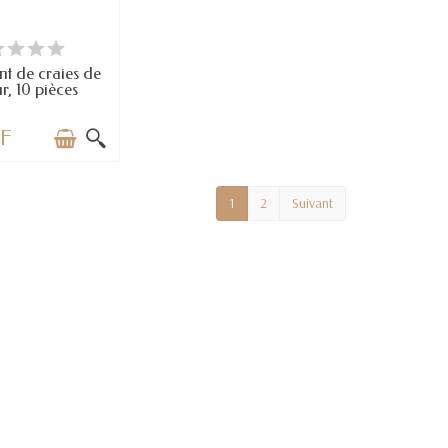
RTICLES EN STOCK
nt de craies de
r, 10 pièces
HF
1
2
Suivant