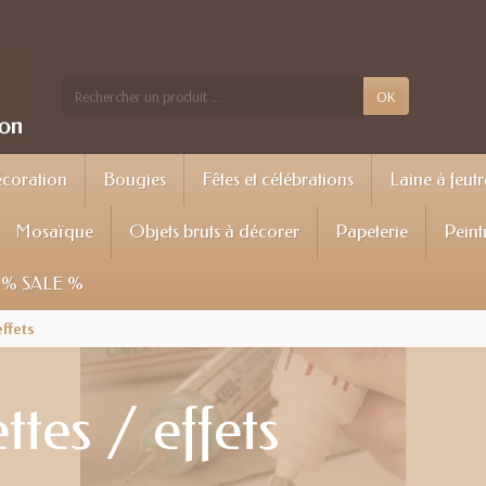
OK
écoration
Bougies
Fêtes et célébrations
Laine à feutr
Mosaïque
Objets bruts à décorer
Papeterie
Peint
% SALE %
effets
ttes / effets