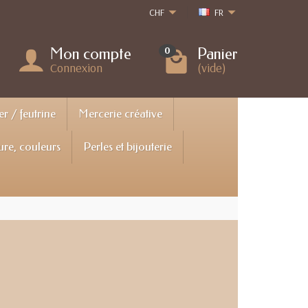
CHF
FR
Mon compte
Panier
0
Connexion
(vide)
er / feutrine
Mercerie créative
ure, couleurs
Perles et bijouterie