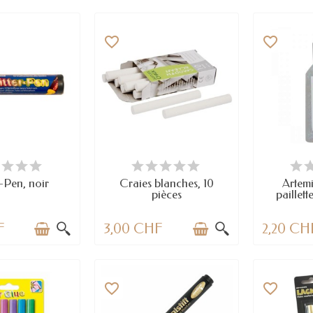
favorite_border
favorite_border
TICLES EN STOCK
EN STOCK
E
r-Pen, noir
Craies blanches, 10
Artemi
pièces
paillett
F
3,00 CHF
2,20 CH
favorite_border
favorite_border