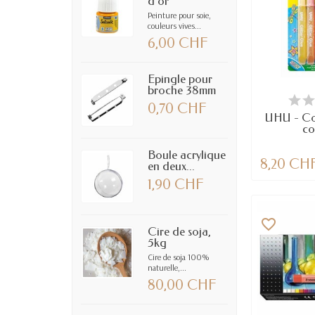
d'or
Peinture pour soie,
couleurs vives...
6,00 CHF
Epingle pour
broche 38mm
EN
0,70 CHF
UHU - Col
co
Boule acrylique
8,20 CH
en deux...
1,90 CHF
favorite_border
Cire de soja,
5kg
Cire de soja 100%
naturelle,...
80,00 CHF