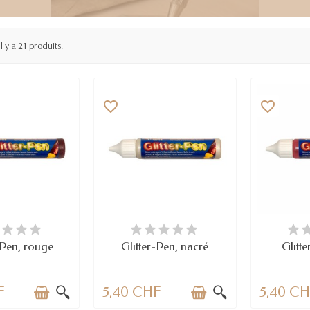
Il y a 21 produits.
favorite_border
favorite_border
 STOCK
EN STOCK
DERNIERS A
-Pen, rouge
Glitter-Pen, nacré
Glitte
F
5,40 CHF
5,40 C