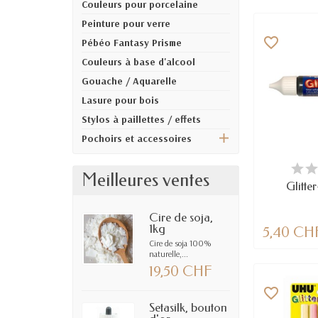
Couleurs pour porcelaine
Peinture pour verre
favorite_border
Pébéo Fantasy Prisme
Couleurs à base d'alcool
Gouache / Aquarelle
Lasure pour bois
Stylos à paillettes / effets
Pochoirs et accessoires
DERNIERS AR
Meilleures ventes
Glitte
Cire de soja,
1kg
5,40 CH
Cire de soja 100%
naturelle,...
19,50 CHF
favorite_border
Setasilk, bouton