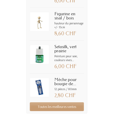
6,00 CHF
Figurine en
sisal / bois
hauteur du personnage
+/- 15cm
8,60 CHF
Setasilk, vert
prairie
Peinture pour soie,
couleurs vives...
6,00 CHF
Mèche pour
bougie de...
12 pièces / 80mm
2,80 CHF
Toutes les meilleures ventes