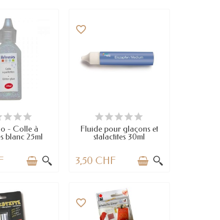
favorite_border
N STOCK
EN STOCK
o - Colle à
Fluide pour glaçons et
es blanc 25ml
stalactites 30ml
F
3,50 CHF
favorite_border