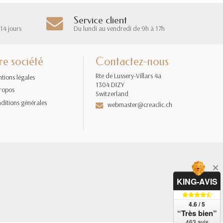
Service client
14 jours
Du lundi au vendredi de 9h à 17h
re société
Contactez-nous
Rte de Lussery-Villars 4a
tions légales
1304 DIZY
ropos
Switzerland
ditions générales
webmaster@creaclic.ch
KING-AVIS
4.6 / 5
“Très bien”
463 avis