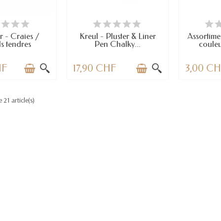
TICLES EN STOCK
EN STOCK
DERNIERS A
r - Craies /
Kreul - Pluster & Liner
Assortime
ls tendres
Pen Chalky...
couleu
HF
17,90 CHF
3,00 C
 21 article(s)