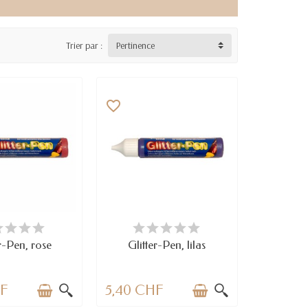
Trier par :
Pertinence
favorite_border
RTICLES EN STOCK
EN STOCK
r-Pen, rose
Glitter-Pen, lilas
HF
5,40 CHF