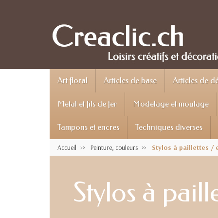
Art floral
Articles de base
Articles de d
Metal et fils de fer
Modelage et moulage
Tampons et encres
Techniques diverses
Accueil
Peinture, couleurs
Stylos à paillettes / 
Stylos à paille