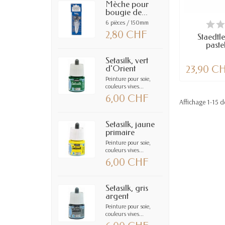
Mèche pour
bougie de...
DERNIERS AR
6 pièces / 150mm
2,80 CHF
Staedtle
paste
Setasilk, vert
d'Orient
23,90 C
Peinture pour soie,
couleurs vives...
6,00 CHF
Affichage 1-15 de
Setasilk, jaune
primaire
Peinture pour soie,
couleurs vives...
6,00 CHF
Setasilk, gris
argent
Peinture pour soie,
couleurs vives...