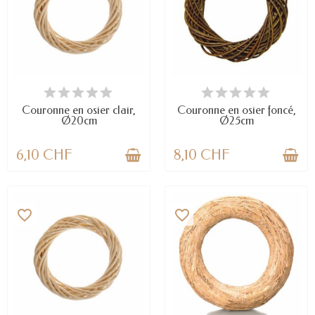
DERNIERS ARTICLES EN STOCK
EN STOCK
Couronne en osier clair,
Couronne en osier foncé,
Ø20cm
Ø25cm
6,10 CHF
8,10 CHF
favorite_border
favorite_border