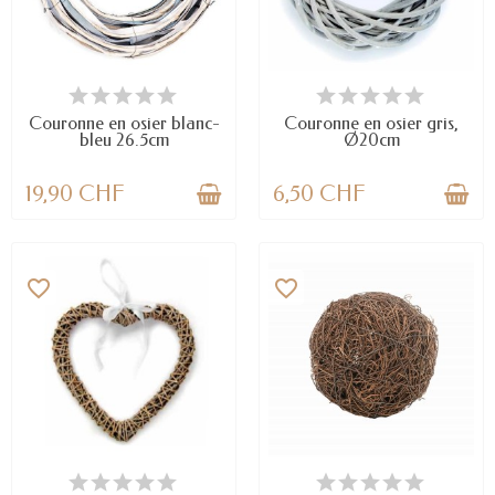
EN STOCK
EN STOCK
Couronne en osier blanc-
Couronne en osier gris,
bleu 26.5cm
Ø20cm
19,90 CHF
6,50 CHF
favorite_border
favorite_border
EN STOCK
EN STOCK