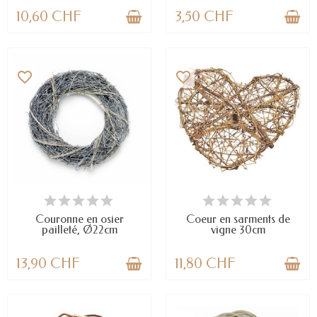
10,60 CHF
3,50 CHF
favorite_border
favorite_border
DERNIERS ARTICLES EN STOCK
EN STOCK
Couronne en osier
Coeur en sarments de
pailleté, Ø22cm
vigne 30cm
13,90 CHF
11,80 CHF