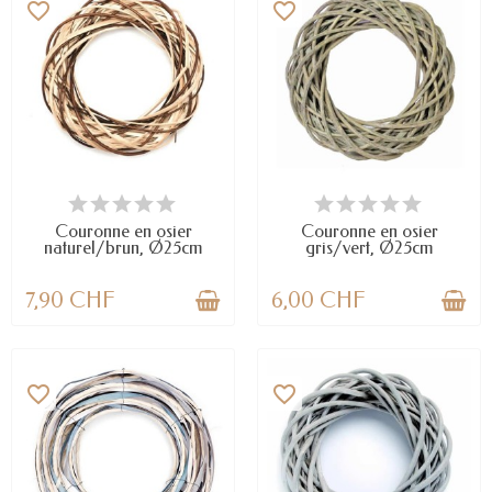
favorite_border
favorite_border
DERNIERS ARTICLES EN STOCK
DERNIERS ARTICLES EN STOCK
Couronne en osier
Couronne en osier
naturel/brun, Ø25cm
gris/vert, Ø25cm
7,90 CHF
6,00 CHF
favorite_border
favorite_border