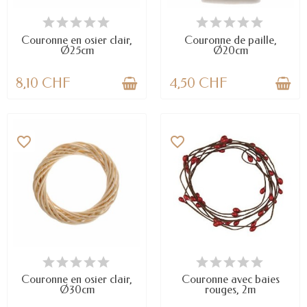
EN STOCK
EN STOCK
Couronne en osier clair,
Couronne de paille,
Ø25cm
Ø20cm
8,10 CHF
4,50 CHF
favorite_border
favorite_border
EN STOCK
DERNIERS ARTICLES EN STOCK
Couronne en osier clair,
Couronne avec baies
Ø30cm
rouges, 2m