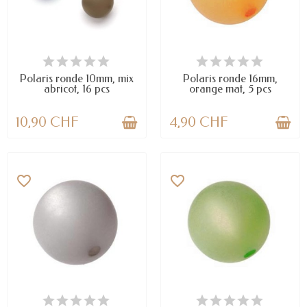
EN STOCK
EN STOCK
Polaris ronde 10mm, mix
Polaris ronde 16mm,
abricot, 16 pcs
orange mat, 5 pcs
10,90 CHF
4,90 CHF
favorite_border
favorite_border
DERNIERS ARTICLES EN STOCK
EN STOCK