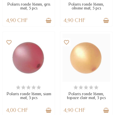
Polaris ronde 16mm, gris
Polaris ronde 16mm,
mat, 5 pcs
olivine mat, 5 pcs
4,90 CHF
4,90 CHF
favorite_border
favorite_border
DERNIERS ARTICLES EN STOCK
DERNIERS ARTICLES EN STOCK
Polaris ronde 16mm, siam
Polaris ronde 16mm,
mat, 5 pcs
topaze clair mat, 5 pcs
4,00 CHF
4,90 CHF