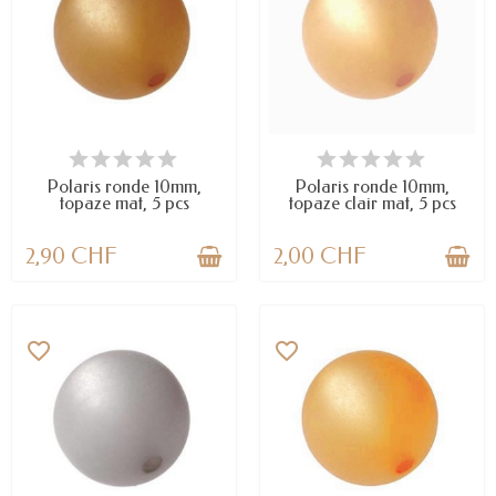
EN STOCK
DERNIERS ARTICLES EN STOCK
Polaris ronde 10mm,
Polaris ronde 10mm,
topaze mat, 5 pcs
topaze clair mat, 5 pcs
2,90 CHF
2,00 CHF
favorite_border
favorite_border