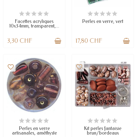
EN STOCK
EN STOCK
Facettes acryliques
Perles en verre, vert
10x34mm, transparent,...
3,30 CHF
17,80 CHF
favorite_border
favorite_border
DERNIERS ARTICLES EN STOCK
DERNIERS ARTICLES EN STOCK
Perles en verre
Kit perles fantaisie
artisanales, améthyste
brun/bordeaux