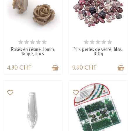
EN STOCK
DERNIERS ARTICLES EN STOCK
Roses en résine, 15mm,
Mix perles de verre, lilas,
taupe, 5pcs
100g
4,30 CHF
9,90 CHF
favorite_border
favorite_border