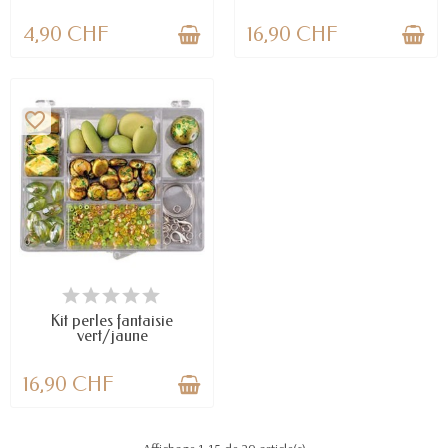
4,90 CHF
16,90 CHF
favorite_border
EN STOCK
Kit perles fantaisie
vert/jaune
16,90 CHF