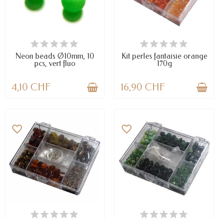
EN STOCK
EN STOCK
Neon beads Ø10mm, 10
Kit perles fantaisie orange
pcs, vert fluo
170g
4,10 CHF
16,90 CHF
favorite_border
favorite_border
EN STOCK
EN STOCK