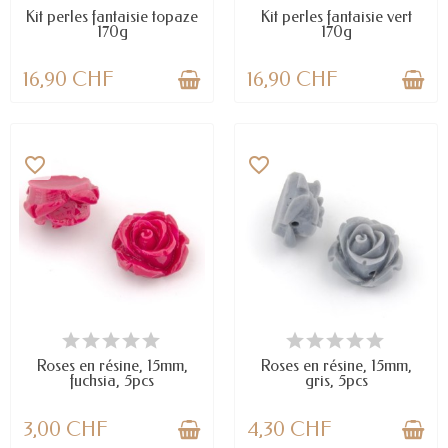
Kit perles fantaisie topaze
Kit perles fantaisie vert
170g
170g
16,90 CHF
16,90 CHF
favorite_border
favorite_border
DERNIERS ARTICLES EN STOCK
EN STOCK
Roses en résine, 15mm,
Roses en résine, 15mm,
fuchsia, 5pcs
gris, 5pcs
3,00 CHF
4,30 CHF