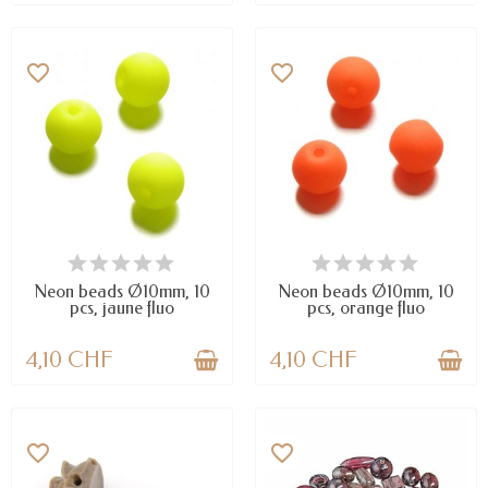
favorite_border
favorite_border
EN STOCK
EN STOCK
Neon beads Ø10mm, 10
Neon beads Ø10mm, 10
pcs, jaune fluo
pcs, orange fluo
4,10 CHF
4,10 CHF
favorite_border
favorite_border